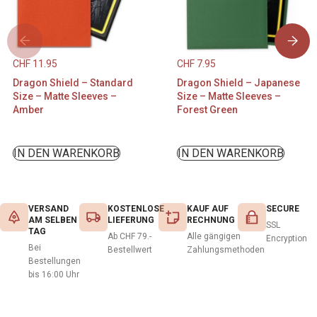
CHF
11.95
CHF
7.95
Dragon Shield – Standard
Dragon Shield – Japanese
Size – Matte Sleeves –
Size – Matte Sleeves –
Amber
Forest Green
IN DEN WARENKORB
IN DEN WARENKORB
VERSAND
KOSTENLOSE
KAUF AUF
SECURE
AM SELBEN
LIEFERUNG
RECHNUNG
SSL
TAG
Ab CHF 79.-
Alle gängigen
Encryption
Bei
Bestellwert
Zahlungsmethoden
Bestellungen
bis 16:00 Uhr