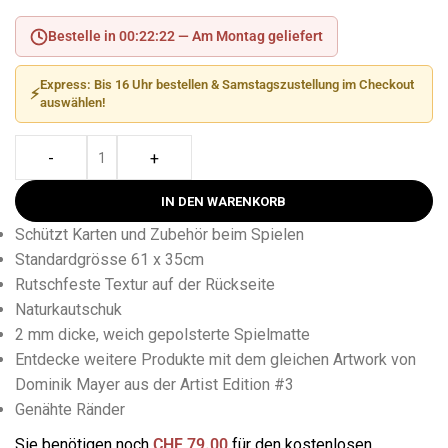
Bestelle in 00:22:21 —
Am Montag geliefert
Express: Bis 16 Uhr bestellen & Samstagszustellung im Checkout
⚡
auswählen!
-
+
IN DEN WARENKORB
Schützt Karten und Zubehör beim Spielen
Standardgrösse 61 x 35cm
Rutschfeste Textur auf der Rückseite
Naturkautschuk
2 mm dicke, weich gepolsterte Spielmatte
Entdecke weitere Produkte mit dem gleichen Artwork von
Dominik Mayer aus der Artist Edition #3
Genähte Ränder
Sie benötigen noch
CHF
79.00
für den kostenlosen