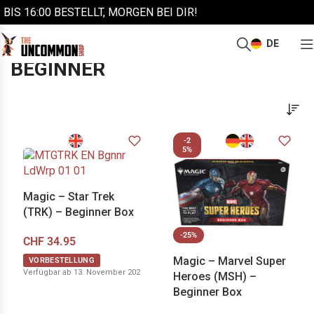
BIS 16:00 BESTELLT, MORGEN BEI DIR!
DE
/
/
Start
Magic the Gathering
Beginner
BEGINNER
-2
5%
Magic – Star Trek
(TRK) – Beginner Box
-25%
CHF
34.95
Magic – Marvel Super
VORBESTELLUNG
Verfügbar ab 13. November 2026
Heroes (MSH) –
Beginner Box