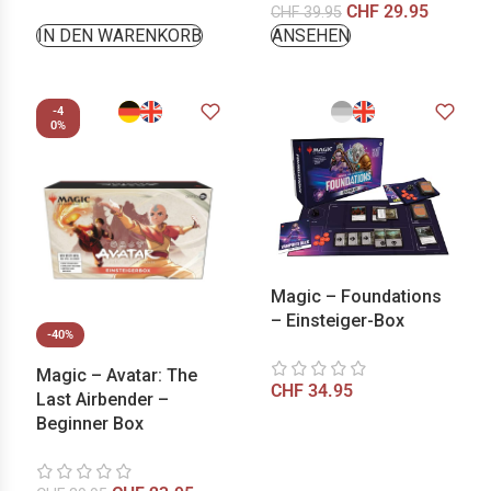
CHF
29.95
CHF
39.95
IN DEN WARENKORB
ANSEHEN
-4
0%
Magic – Foundations
– Einsteiger-Box
-40%
Magic – Avatar: The
CHF
34.95
Last Airbender –
Beginner Box