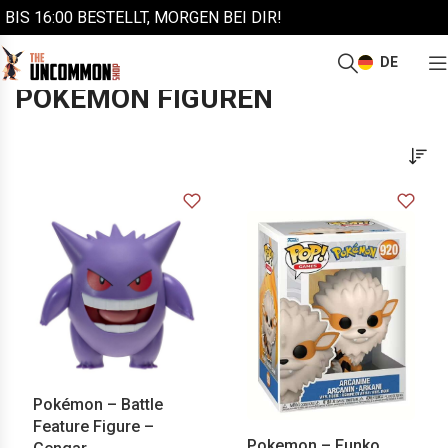
BIS 16:00 BESTELLT, MORGEN BEI DIR!
DE
/
/
/
Start
Collectibles
Anime Figuren
Pokémon Figuren
POKÉMON FIGUREN
Pokémon – Battle
Feature Figure –
Pokemon – Funko