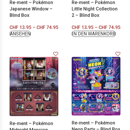
Re-ment – Pokémon
Re-ment – Pokémon
Japanese Window –
Little Night Collection
Blind Box
2 – Blind Box
CHF
13.95
–
CHF
74.95
CHF
13.95
–
CHF
74.95
ANSEHEN
IN DEN WARENKORB
Re-ment – Pokémon
Re-ment – Pokémon
Neon Party – Blind Box
Midnight Mansion