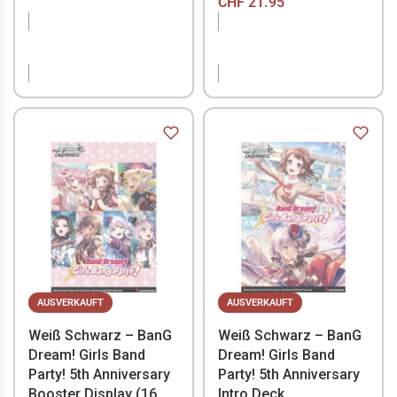
CHF
21.95
NICHT VORRÄTIG
NICHT VORRÄTIG
AUSVERKAUFT
AUSVERKAUFT
Weiß Schwarz – BanG
Weiß Schwarz – BanG
Dream! Girls Band
Dream! Girls Band
Party! 5th Anniversary
Party! 5th Anniversary
Booster Display (16
Intro Deck