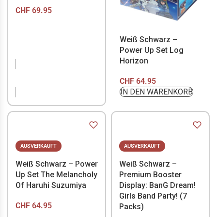
CHF
69.95
Weiß Schwarz –
Power Up Set Log
Horizon
NICHT VORRÄTIG
CHF
64.95
IN DEN WARENKORB
AUSVERKAUFT
AUSVERKAUFT
Weiß Schwarz – Power
Weiß Schwarz –
Up Set The Melancholy
Premium Booster
Of Haruhi Suzumiya
Display: BanG Dream!
Girls Band Party! (7
CHF
64.95
Packs)