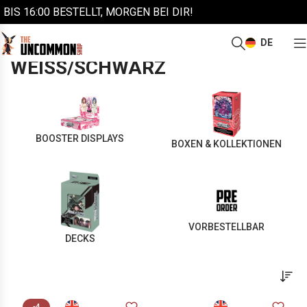
BIS 16:00 BESTELLT, MORGEN BEI DIR!
DE
/
/
Start
Weitere Sammelkarten
Weiss/Schwarz
WEISS/SCHWARZ
BOOSTER DISPLAYS
BOXEN & KOLLEKTIONEN
VORBESTELLBAR
DECKS
-4