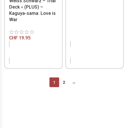
Weiss Schwarz – Trial
Deck＋(PLUS) –
Kaguya-sama: Love is
War
CHF
19.95
NICHT VORRÄTIG
NICHT VORRÄTIG
1
2
→