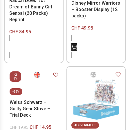
Rascal Does Not
Disney Mirror Warriors
Dream of Bunny Girl
– Booster Display (12
Senpai (20 Packs)
packs)
Reprint
CHF
49.95
CHF
84.95
NICHT VORRÄTIG
NICHT VORRÄTIG
-2
5%
-25%
Weiss Schwarz –
Guilty Gear Strive –
Trial Deck
AUSVERKAUFT
CHF
14.95
CHF
19.95