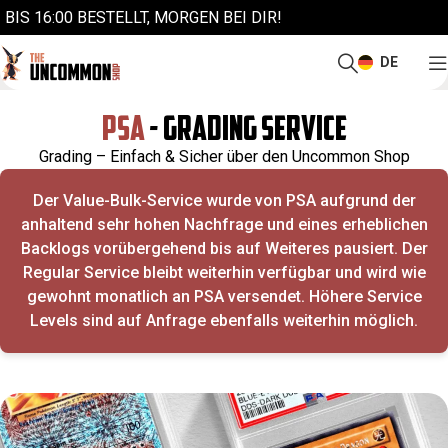
BIS 16:00 BESTELLT, MORGEN BEI DIR!
DE
PSA
- GRADING SERVICE
Grading – Einfach & Sicher über den Uncommon Shop
Der Value-Bulk-Service wurde von PSA aufgrund der
anhaltend sehr hohen Nachfrage und eines erheblichen
Backlogs vorübergehend bis auf Weiteres pausiert. Der
Regular Service bleibt weiterhin verfügbar und wird wie
gewohnt monatlich an PSA versendet. Höhere Service
Levels sind auf Anfrage ebenfalls weiterhin möglich.