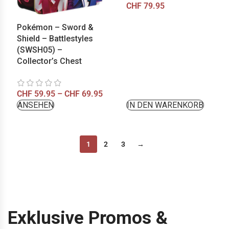
CHF
79.95
Pokémon – Sword &
Shield – Battlestyles
(SWSH05) –
Collector’s Chest
CHF
59.95
–
CHF
69.95
ANSEHEN
IN DEN WARENKORB
1
2
3
→
Exklusive Promos &