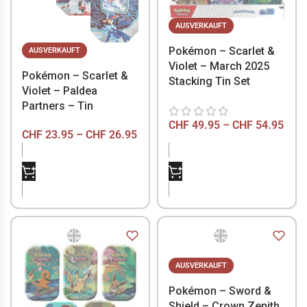
AUSVERKAUFT
Pokémon – Scarlet &
AUSVERKAUFT
Violet – March 2025
Pokémon – Scarlet &
Stacking Tin Set
Violet – Paldea
Partners – Tin
CHF
49.95
–
CHF
54.95
CHF
23.95
–
CHF
26.95
NICHT VORRÄTIG
NICHT VORRÄTIG
AUSVERKAUFT
Pokémon – Sword &
Shield – Crown Zenith