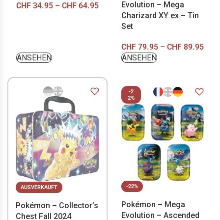
Evolution – Mega
CHF
34.95
–
CHF
64.95
Charizard XY ex – Tin
Set
CHF
79.95
–
CHF
89.95
ANSEHEN
ANSEHEN
-2
2%
-22%
AUSVERKAUFT
Pokémon – Mega
Pokémon – Collector’s
Evolution – Ascended
Chest Fall 2024