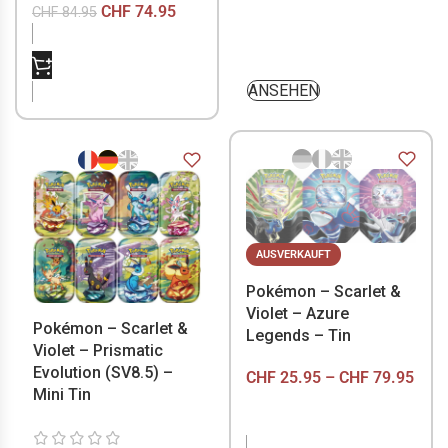
CHF
74.95
CHF
84.95
NICHT VORRÄTIG
ANSEHEN
AUSVERKAUFT
Pokémon – Scarlet &
Violet – Azure
Pokémon – Scarlet &
Legends – Tin
Violet – Prismatic
Evolution (SV8.5) –
CHF
25.95
–
CHF
79.95
Mini Tin