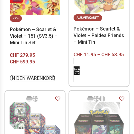
AUSVERKAUFT
-7%
Pokémon – Scarlet &
Pokémon – Scarlet &
Violet – Paldea Friends
Violet – 151 (SV3.5) –
– Mini Tin
Mini Tin Set
CHF
11.95
–
CHF
53.95
CHF
279.95
–
CHF
599.95
NICHT VORRÄTIG
IN DEN WARENKORB