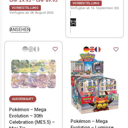
CHF
29.95
–
CHF
89.95
VORBESTELLUNG
VORBESTELLUNG
Verfügbar ab 16. September 2026
Verfügbar ab 28. August 2026
NICHT VORRÄTIG
ANSEHEN
AUSVERKAUFT
Pokémon – Mega
Evolution – 30th
Pokémon – Mega
Celebration (ME5.5) –
Evolution – Lumiose