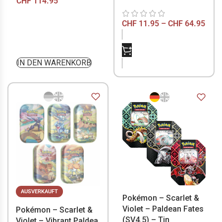
CHF
114.95
CHF
11.95
–
CHF
64.95
NICHT VORRÄTIG
IN DEN WARENKORB
AUSVERKAUFT
Pokémon – Scarlet &
Violet – Paldean Fates
Pokémon – Scarlet &
(SV4.5) – Tin
Violet – Vibrant Paldea