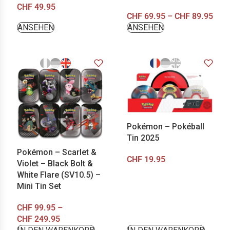
CHF
49.95
CHF
69.95
–
CHF
89.95
ANSEHEN
ANSEHEN
Pokémon – Pokéball
Tin 2025
Pokémon – Scarlet &
CHF
19.95
Violet – Black Bolt &
White Flare (SV10.5) –
Mini Tin Set
CHF
99.95
–
CHF
249.95