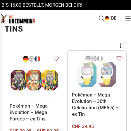
BIS 16:00 BESTELLT, MORGEN BEI DIR!
DE
/
/
Start
Pokémon
Tins
TINS
Pokémon – Mega
Evolution – 30th
Pokémon – Mega
Celebration (ME5.5) –
Evolution – Mega
ex Tin
Forces – ex Tins
CHF
39.95