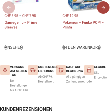
CHF
5.95
–
CHF
7.95
CHF
19.95
Gamegenic – Prime
Pokemon – Funko POP! –
Sleeves
Plinfa
ANSEHEN
IN DEN WARENKORB
VERSAND
KOSTENLOSE
KAUF AUF
SECURE
AM SELBEN
LIEFERUNG
RECHNUNG
SSL
TAG
Ab CHF 79.-
Alle gängigen
Encryption
Bei
Bestellwert
Zahlungsmethoden
Bestellungen
bis 16:00 Uhr
KUNDENREZENSIONEN