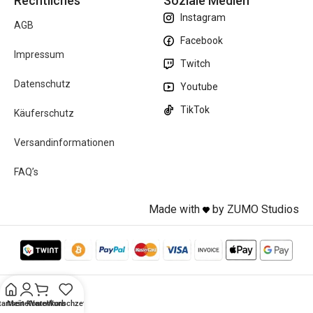
Rechtliches
Soziale Medien
Instagram
AGB
Facebook
Impressum
Twitch
Datenschutz
Youtube
TikTok
Käuferschutz
Versandinformationen
FAQ’s
Made with
by ZUMO Studios
tartseite
Mein Konto
Warenkorb
Wunschzettel