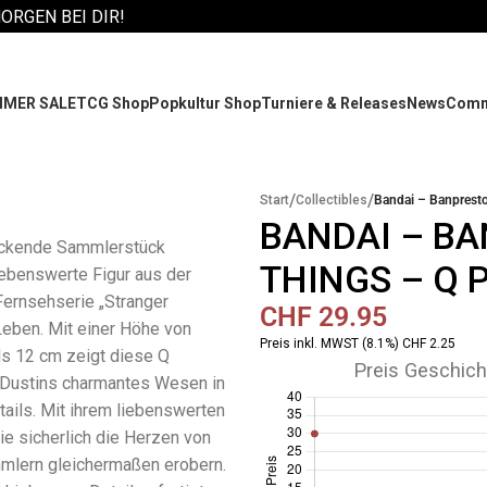
MORGEN BEI DIR!
MER SALE
TCG Shop
Popkultur Shop
Turniere & Releases
News
Comm
/
/
Start
Collectibles
Bandai – Banpresto
BANDAI – B
ckende Sammlerstück
THINGS – Q 
iebenswerte Figur aus der
Fernsehserie „Stranger
CHF
29.95
eben. Mit einer Höhe von
Preis inkl. MWST (8.1%) CHF 2.25
s 12 cm zeigt diese Q
Preis Geschich
 Dustins charmantes Wesen in
tails. Mit ihrem liebenswerten
ie sicherlich die Herzen von
mlern gleichermaßen erobern.