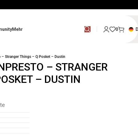
unity
Mehr
0
 – Stranger Things – Q Posket – Dustin
ANPRESTO – STRANGER
POSKET – DUSTIN
te