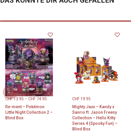
DAS KÖNNTE DIR AUCH GEFALLEN
Dank seiner s
ist er die ide
bemerkenswe
präsentieren.
Stranger Thin
ideal für beg
Stranger Thi
Posket-Figur
Sie dient als
beliebten Char
Ausstellung e
Verpassen Sie
nach Hause zu
Reise durch d
CHF
13.95
–
CHF
74.95
CHF
19.95
Stranger Thi
Re-ment – Pokémon
Mighty Jaxx – Kandy x
Little Night Collection 2 –
Sanrio ft. Jason Freeny
Blind Box
Collection – Hello Kitty
Series 4 (Spooky Fun) –
Blind Box