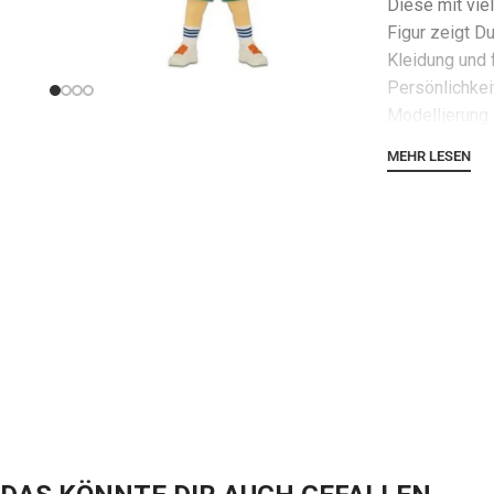
Diese mit vie
Figur zeigt Du
Kleidung und 
Persönlichkeit
Modellierung 
charakterist
MEHR LESEN
Ausdrucksform
verblüffende 
Figur. Getre
Figuren strah
eine echte Le
Essenz seines
Lieferumfang d
entworfener S
Dustin in sei
können. Diese
Materialien so
präsentiert di