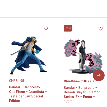
-21%
CHF
84.95
CHF
37.95
CHF
29.95
Bandai – Banpresto –
Bandai – Banpresto –
One Piece – Grandista –
Demon Slayer – Demon
Trafalgar Law Special
Series-EX – Enmu –
Edition
17cm