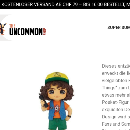
KOSTENLOSER VERSAND AB CHF 79 –
BIS 16:00 BESTELLT, 
SUPER SUM
Dieses entzü
erweckt die l
vielgelobten 
Things“ zum L
etwas mehr al
Posket-Figur
exquisiten De
Design wird s
Fans und Sam