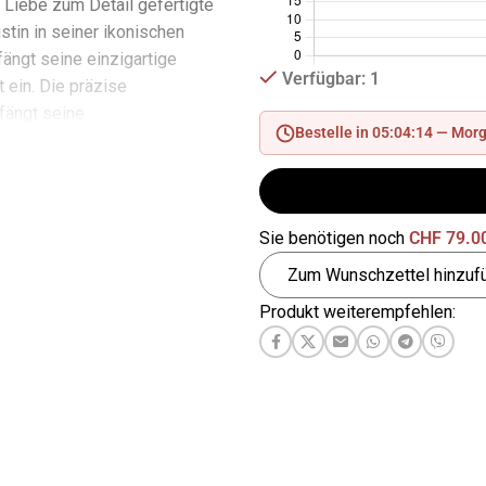
l Liebe zum Detail gefertigte
stin in seiner ikonischen
fängt seine einzigartige
Verfügbar: 1
 ein. Die präzise
fängt seine
Bestelle in 05:04:13 —
Morg
ischen Merkmale und
en ein und sorgt für eine
Ähnlichkeit mit der beliebten
u dem Wesen der Q Posket-
Sie benötigen noch
CHF
79.0
lt diese Darstellung von Dustin
Zum Wunschzettel hinzuf
bendigkeit aus und fängt die
 Charakters makellos ein. Im
Produkt weiterempfehlen:
er Figur ist ein speziell
tänder enthalten, mit dem Sie
ner ganzen Pracht präsentieren
r Ständer aus hochwertigen
rgt für Stabilität und
e Figur im perfekten Winkel.