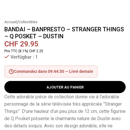
/
Accueil
Collectibles
BANDAI – BANPRESTO – STRANGER THINGS
– Q POSKET – DUSTIN
CHF
29.95
Prix TTC (8.1%) CHF 2.25
Verfügbar : 1
Commandez dans 09:44:30 —
Livré demain
AJOUTER AU PANIER
Cette adorable pièce de collection donne vie à l’adorable
personnage de la série télévisée très appréciée “Stranger
Things”. D’une hauteur d’un peu plus de 12 cm, cette figurine
de Q Posket présente la charmante nature de Dustin avec
des détails exquis. Avec son design adorable, elle ne