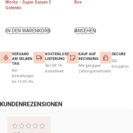
Works – Super Saiyan 3
Box
Gotenks
IN DEN WARENKORB
ANSEHEN
VERSAND
KOSTENLOSE
KAUF AUF
SECURE
AM SELBEN
LIEFERUNG
RECHNUNG
SSL
TAG
Ab CHF 79.-
Alle gängigen
Encryption
Bei
Bestellwert
Zahlungsmethoden
Bestellungen
bis 16:00 Uhr
KUNDENREZENSIONEN