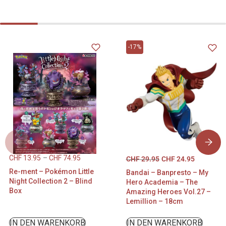
-17%
CHF
13.95
–
CHF
74.95
CHF
29.95
CHF
24.95
Re-ment – Pokémon Little
Bandai – Banpresto – My
Night Collection 2 – Blind
Hero Academia – The
Box
Amazing Heroes Vol.27 –
Lemillion – 18cm
IN DEN WARENKORB
IN DEN WARENKORB