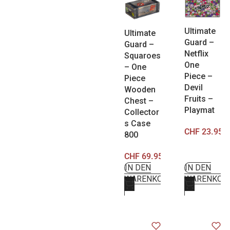
Ultimate
Ultimate
Guard –
Guard –
Netflix
Squaroes
One
– One
Piece –
Piece
Devil
Wooden
Fruits –
Chest –
Playmat
Collector
s Case
CHF
23.95
800
CHF
69.95
IN DEN
IN DEN
WARENKORB
WARENKOR