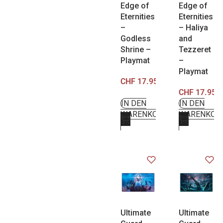
Edge of
Edge of
Eternities
Eternities
–
– Haliya
Godless
and
Shrine –
Tezzeret
Playmat
–
Playmat
CHF
17.95
CHF
17.95
IN DEN
IN DEN
WARENKORB
WARENKOR
Ultimate
Ultimate