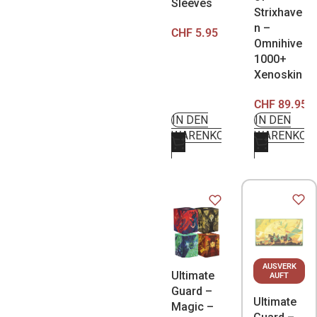
Sleeves
Strixhave
n –
CHF
5.95
Omnihive
1000+
Xenoskin
CHF
89.95
IN DEN
IN DEN
WARENKORB
WARENKOR
AUSVERK
Ultimate
AUFT
Guard –
Ultimate
Magic –