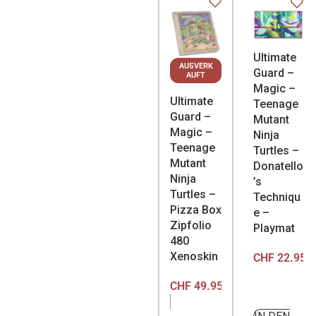
Ultimate
AUSVERK
Guard –
AUFT
Magic –
Ultimate
Teenage
Guard –
Mutant
Magic –
Ninja
Teenage
Turtles –
Mutant
Donatello
Ninja
’s
Turtles –
Techniqu
Pizza Box
e –
Zipfolio
Playmat
480
Xenoskin
CHF
22.95
CHF
49.95