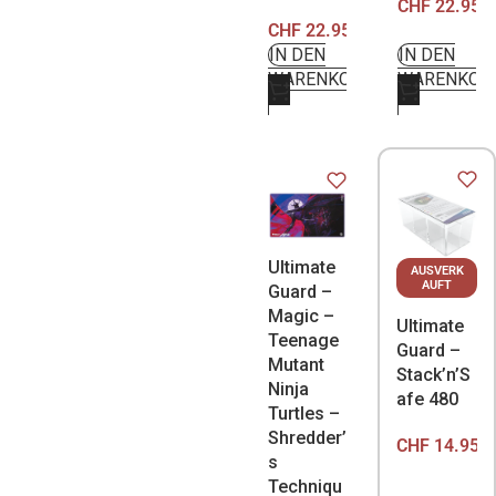
CHF
22.95
CHF
22.95
IN DEN
IN DEN
WARENKORB
WARENKOR
Ultimate
AUSVERK
AUFT
Guard –
Magic –
Ultimate
Teenage
Guard –
Mutant
Stack’n’S
Ninja
afe 480
Turtles –
Shredder’
CHF
14.95
s
Techniqu