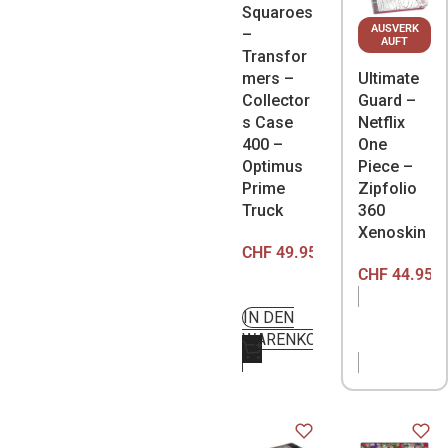
Squaroes
AUSVERK
–
AUFT
Transfor
mers –
Ultimate
Collector
Guard –
s Case
Netflix
400 –
One
Optimus
Piece –
Prime
Zipfolio
Truck
360
Xenoskin
CHF
49.95
CHF
44.95
IN DEN
NICHT
WARENKORB
VORRÄTIG