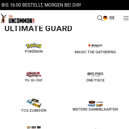
BIS 16:00 BESTELLT, MORGEN BEI DIR!
DE
/
Start
Ultimate Guard
ULTIMATE GUARD
POKÉMON
MAGIC THE GATHERING
YU-GI-OH!
ONE PIECE
WEITERE SAMMELKARTEN
TCG ZUBEHÖR