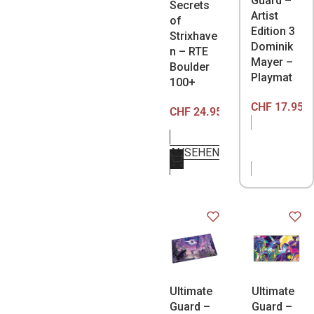
Guard –
Secrets
Artist
of
Edition 3
Strixhave
Dominik
n – RTE
Mayer –
Boulder
Playmat
100+
CHF
17.95
CHF
24.95
NICHT
ANSEHEN
VORRÄTIG
Ultimate
Ultimate
Guard –
Guard –