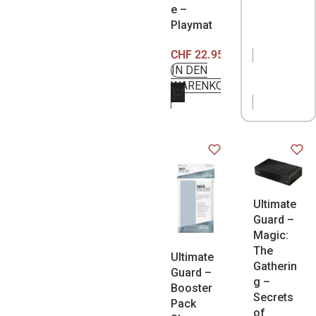
e –
Playmat
CHF
22.95
IN DEN
NICHT
WARENKORB
VORRÄTIG
Ultimate
Guard –
Magic:
The
Ultimate
Gatherin
Guard –
g –
Booster
Secrets
Pack
of