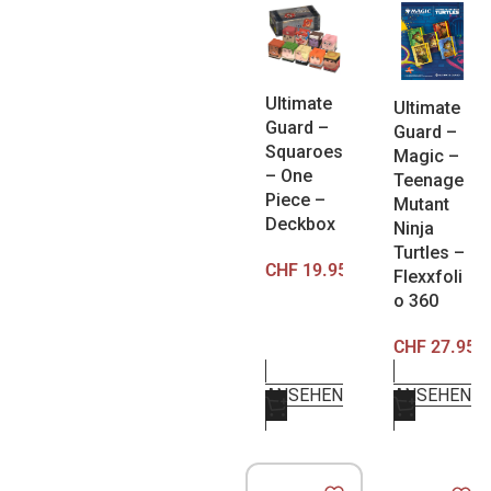
Ultimate
Ultimate
Guard –
Guard –
Squaroes
Magic –
– One
Teenage
Piece –
Mutant
Deckbox
Ninja
Turtles –
CHF
19.95
Flexxfoli
o 360
CHF
27.95
ANSEHEN
ANSEHEN