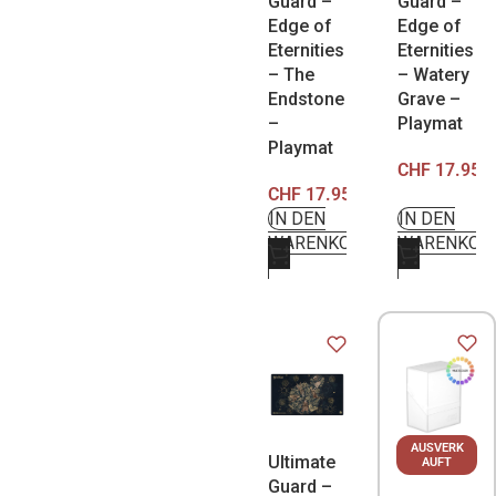
Guard –
Guard –
Edge of
Edge of
Eternities
Eternities
– The
– Watery
Endstone
Grave –
–
Playmat
Playmat
CHF
17.95
CHF
17.95
IN DEN
IN DEN
WARENKORB
WARENKOR
AUSVERK
Ultimate
AUFT
Guard –