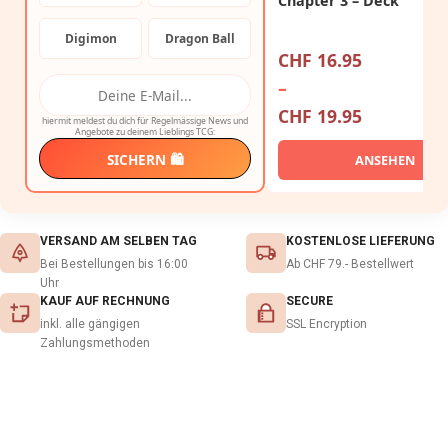
Chapter 3 – Deck
Digimon
Dragon Ball
CHF
16.95
–
CHF
19.95
hiermit meldest du dich für Regelmässige News und
Angebote zu deinem Lieblings TCG:
SICHERN 🛍️
ANSEHEN
VERSAND AM SELBEN TAG
KOSTENLOSE LIEFERUNG
Bei Bestellungen bis 16:00
Ab CHF 79.- Bestellwert
Uhr
KAUF AUF RECHNUNG
SECURE
inkl. alle gängigen
SSL Encryption
Zahlungsmethoden