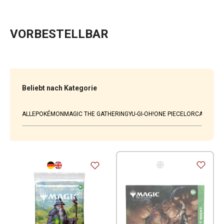
VORBESTELLBAR
Beliebt nach Kategorie
ALLE
POKÉMON
MAGIC THE GATHERING
YU-GI-OH!
ONE PIECE
LORCANA
WEI