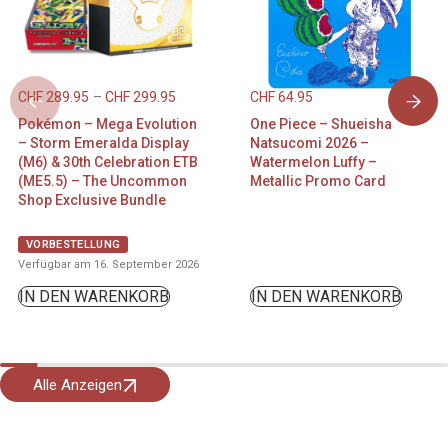
CHF
289.95
–
CHF
299.95
CHF
64.95
Pokémon – Mega Evolution
One Piece – Shueisha
– Storm Emeralda Display
Natsucomi 2026 –
(M6) & 30th Celebration ETB
Watermelon Luffy –
(ME5.5) – The Uncommon
Metallic Promo Card
Shop Exclusive Bundle
VORBESTELLUNG
Verfügbar am 16. September 2026
IN DEN WARENKORB
IN DEN WARENKORB
Alle Anzeigen