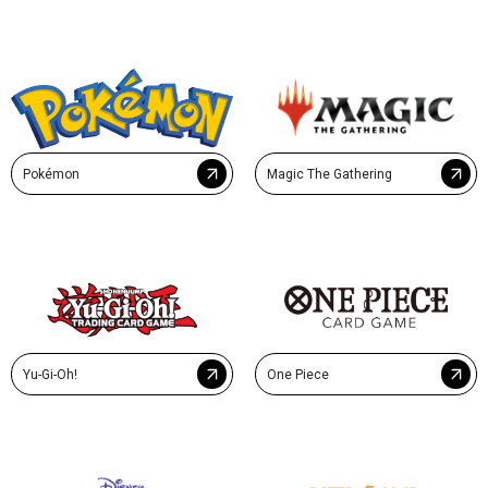
Pokémon
Magic The Gathering
Yu-Gi-Oh!
One Piece