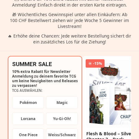
Anmeldung! Einfach direkt in der ersten Karte eintragen.
🎁 Wöchentliches Gewinnspiel unter allen Einkäufern: Ab
100 CHF Bestellwert ziehen wir jede Woche 5 Gewinner im
Livestream!
🔥 Erhöhe deine Chancen: Jede weitere Bestellung sichert dir
ein zusätzliches Los für die Ziehung!
SUMMER SALE
☀️ -15%
10% extra Rabatt für Newsletter
Anmeldung zu deinem favorite TCG
um keine Neuigkeiten und Releases
zu verpassen!
TCG AUSWÄHLEN:
Pokémon
Magic
Lorcana
Yu-Gi-Oh!
Flesh & Blood – Silver A
One Piece
Weiss/Schwarz