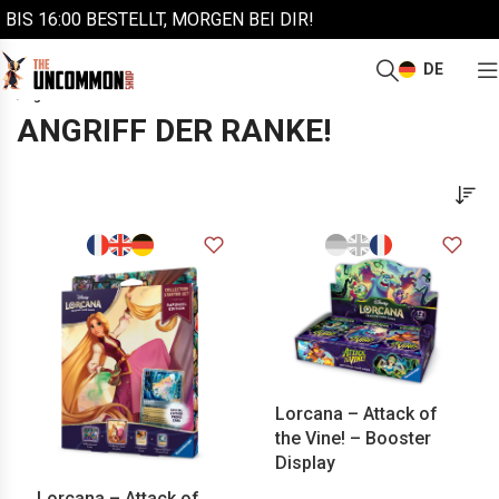
BIS 16:00 BESTELLT, MORGEN BEI DIR!
DE
/
/
/
/
Start
Weitere Sammelkarten
Lorcana
Produkte nach Sets
Angriff der Ranke!
ANGRIFF DER RANKE!
Lorcana – Attack of
the Vine! – Booster
Display
Lorcana – Attack of