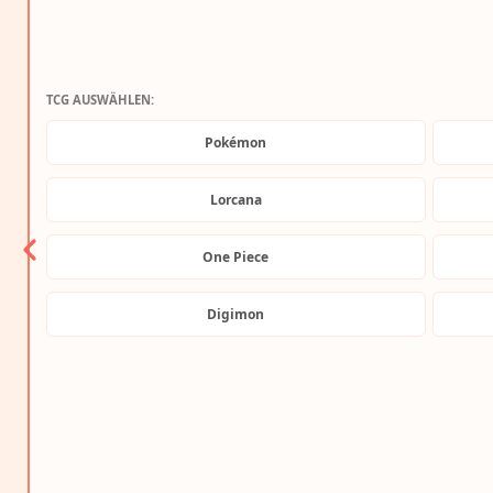
TCG AUSWÄHLEN:
Pokémon
Lorcana
One Piece
Digimon