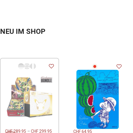
NEU IM SHOP
CHF
289.95
–
CHF
299.95
CHF
64.95