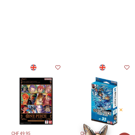
×
CHF
49.95
CHF
29.95