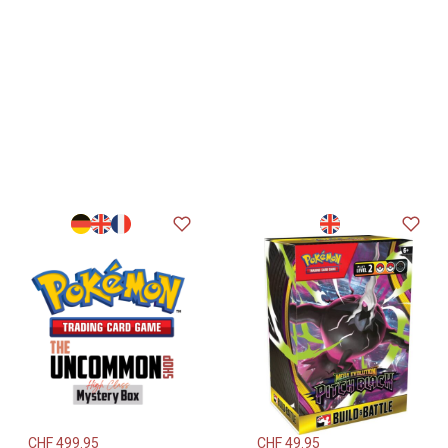
CHF
499.95
CHF
49.95