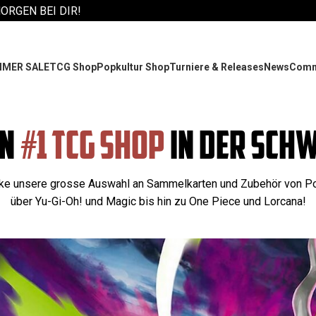
MORGEN BEI DIR!
MER SALE
TCG Shop
Popkultur Shop
Turniere & Releases
News
Comm
IN
#1 TCG SHOP
IN DER SCHW
ke unsere grosse Auswahl an Sammelkarten und Zubehör von 
über Yu-Gi-Oh! und Magic bis hin zu One Piece und Lorcana!