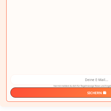
hiermit meldest du dich für Regelmässige News und Angeb
SICHERN 🛍️