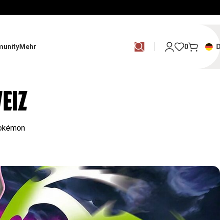
unity
Mehr
0
EIZ
Pokémon