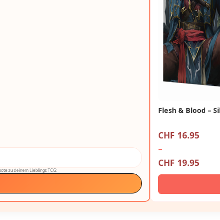
Flesh & Blood – S
CHF
16.95
–
CHF
19.95
ote zu deinem Lieblings TCG: