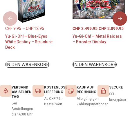
CHF
9.95
–
CHF
12.95
CHF
3.499.95
CHF
2.899.95
Yu-Gi-Oh! – Blue-Eyes
Yu-Gi-Oh! – Metal Raiders
White Destiny – Structure
– Booster Display
Deck
IN DEN WARENKORB
IN DEN WARENKORB
VERSAND
KOSTENLOSE
KAUF AUF
SECURE
AM SELBEN
LIEFERUNG
RECHNUNG
SSL
TAG
Ab CHF 79.-
Alle gängigen
Encryption
Bei
Bestellwert
Zahlungsmethoden
Bestellungen
bis 16:00 Uhr