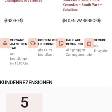
Champions Art Sleeves
Xenoskin – South Park –
Schulbus
ANSEHEN
IN DEN WARENKORB
VERSAND
KOSTENLOSE
KAUF AUF
SECURE
AM SELBEN
LIEFERUNG
RECHNUNG
SSL
TAG
Ab CHF 79.-
Alle gängigen
Encryption
Bei
Bestellwert
Zahlungsmethoden
Bestellungen
bis 16:00 Uhr
KUNDENREZENSIONEN
5