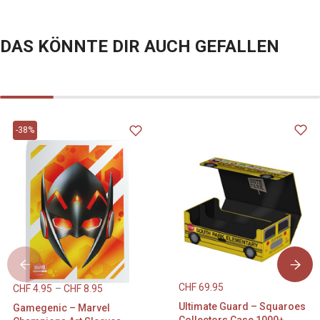
DAS KÖNNTE DIR AUCH GEFALLEN
-38%
CHF
69.95
CHF
4.95
–
CHF
8.95
Ultimate Guard – Squaroes
Gamegenic – Marvel
Collectors Case 1000+