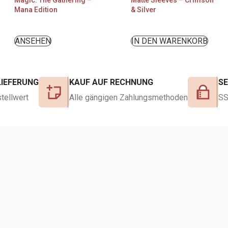
Magic: The Gathering –
Matte Sleeves – Crimson
Mana Edition
& Silver
ANSEHEN
IN DEN WARENKORB
LIEFERUNG
KAUF AUF RECHNUNG
S
tellwert
Alle gängigen Zahlungsmethoden
SS