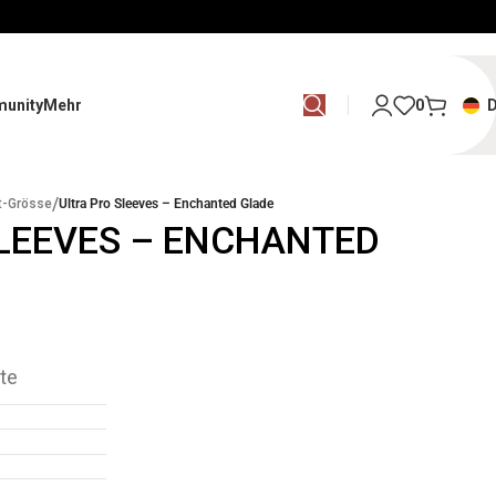
unity
Mehr
0
/
t-Grösse
Ultra Pro Sleeves – Enchanted Glade
SLEEVES – ENCHANTED
te