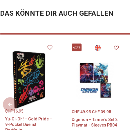
DAS KÖNNTE DIR AUCH GEFALLEN
-20%
CHF
16.95
CHF
49.95
CHF
39.95
Yu-Gi-Oh! – Gold Pride –
Digimon – Tamer’s Set 2
9-Pocket Duelist
Playmat + Sleeves PB04