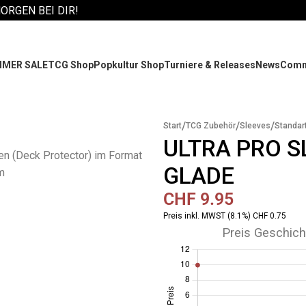
MORGEN BEI DIR!
MER SALE
TCG Shop
Popkultur Shop
Turniere & Releases
News
Comm
/
/
/
Start
TCG Zubehör
Sleeves
Standar
ULTRA PRO 
en (Deck Protector) im Format
GLADE
m
CHF
9.95
Preis inkl. MWST (8.1%) CHF 0.75
Preis Geschich