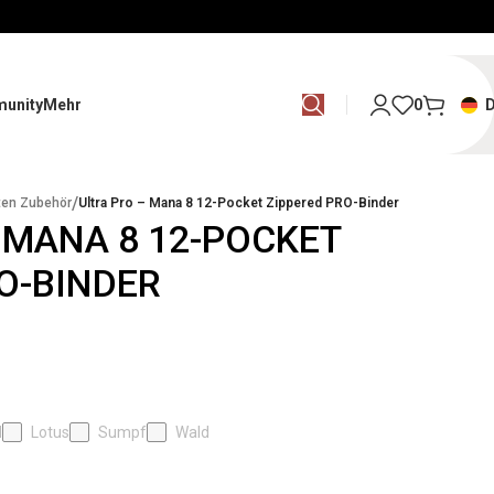
unity
Mehr
0
/
ten Zubehör
Ultra Pro – Mana 8 12-Pocket Zippered PRO-Binder
 MANA 8 12-POCKET
O-BINDER
l
Lotus
Sumpf
Wald