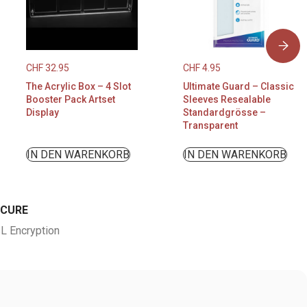
CHF
32.95
CHF
4.95
The Acrylic Box – 4 Slot
Ultimate Guard – Classic
Booster Pack Artset
Sleeves Resealable
Display
Standardgrösse –
Transparent
IN DEN WARENKORB
IN DEN WARENKORB
ECURE
L Encryption