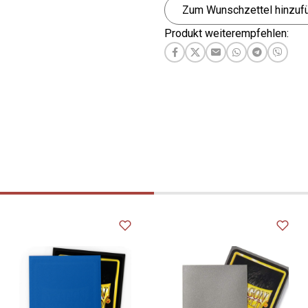
Zum Wunschzettel hinzuf
en Buchrücken
Produkt weiterempfehlen:
ige 24-Pocket-Seiten
eine blendfreie 24er-Seite
ge Musterseite mit 16 Fächern
x 24 Seiten für insgesamt 576
nfacher Umhüllung
 Umhüllung passen 18 x 24
sgesamt 432 Karten