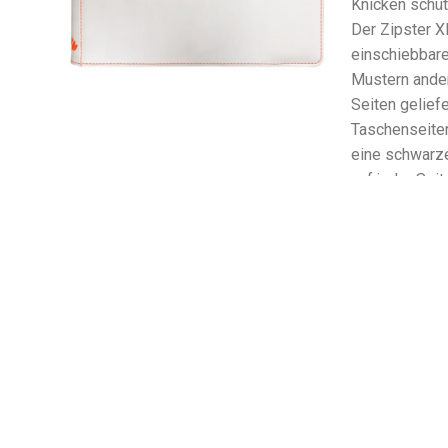
Knicken schüt
Der Zipster XL
einschiebbar
Mustern ande
Seiten geliefe
Taschenseite
eine schwarz
auf jeder Seit
Ihre Sammlung
Dragon Shiel
aussehen.
Die robusten 
Dragon Shiel
fest. Der Zips
Sammlung zu 
Der zuverläs
Zipster verhin
versehentlich