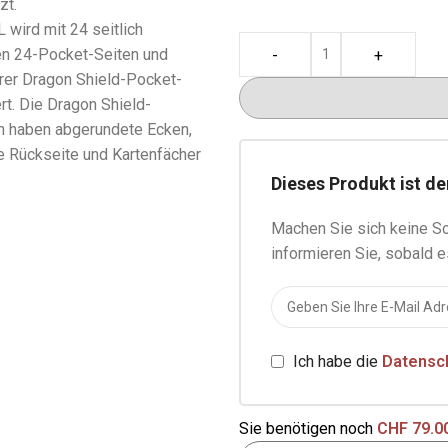
zt.
 wird mit 24 seitlich
en 24-Pocket-Seiten und
-
+
rer Dragon Shield-Pocket-
rt. Die Dragon Shield-
n haben abgerundete Ecken,
e Rückseite und Kartenfächer
e.
Dieses Produkt ist de
 wird in den eleganten
Machen Sie sich keine So
d-Taschenseiten blendend
informieren Sie, sobald e
D-Lock-Ringe halten Ihre
d-Taschenseiten zuverlässig
ter macht das Blättern in Ihrer
einem Vergnügen.
Ich habe die
Datensc
sige Reißverschluss im
dert, dass die Karten
Sie benötigen noch
CHF
79.0
 herausrutschen.