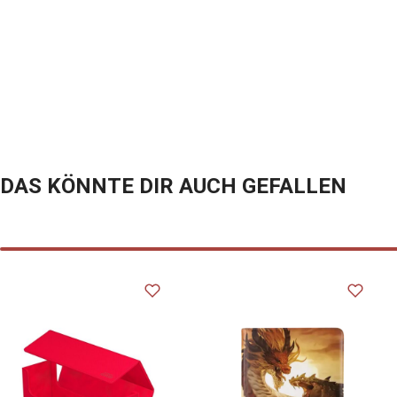
Enthält:
Etikett für d
24 durchsicht
1 Muster für 
1 durchsichti
Passt für 24 
Karten bei ei
Bei doppelter
DAS KÖNNTE DIR AUCH GEFALLEN
Seiten für in