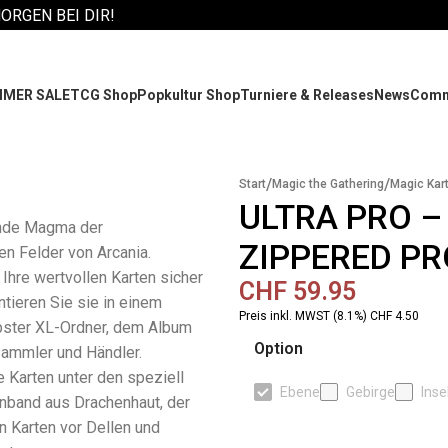
MORGEN BEI DIR!
MER SALE
TCG Shop
Popkultur Shop
Turniere & Releases
News
Comm
/
/
Start
Magic the Gathering
Magic Kar
ULTRA PRO –
nde Magma der
ZIPPERED PR
n Felder von Arcania.
Ihre wertvollen Karten sicher
CHF
59.95
ntieren Sie sie in einem
Preis inkl. MWST (8.1%) CHF 4.50
pster XL-Ordner, dem Album
Option
Sammler und Händler.
e Karten unter den speziell
Ebene
Gebirge
Inse
inband aus Drachenhaut, der
en Karten vor Dellen und