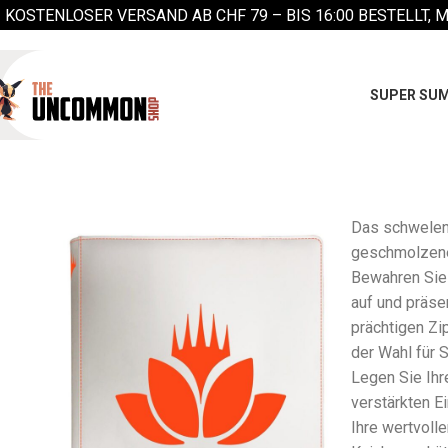
KOSTENLOSER VERSAND AB CHF 79 –
BIS 16:00 BESTELLT, 
SUPER SUM
Das schwele
geschmolzene
Bewahren Sie 
auf und präse
prächtigen Zi
der Wahl für 
Legen Sie Ihr
verstärkten E
Ihre wertvoll