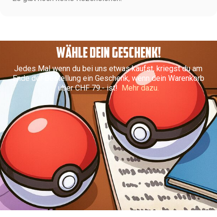
WÄHLE DEIN GESCHENK!
Jedes Mal wenn du bei uns etwas kaufst, kriegst du am
Ende der Bestellung ein Geschenk, wenn dein Warenkorb
über CHF 79.- ist!
Mehr dazu.