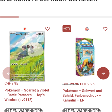
-67%
CHF
3.95
CHF
29.95
CHF
9.95
Pokémon – Scarlet & Violet
Pokémon – Schwert und
– Battle Partners – Hop’s
Schild: Farbenschock –
Wooloo (sv9112)
Kamalm – EN
IN DEN WARENKORB
IN DEN WARENKORB