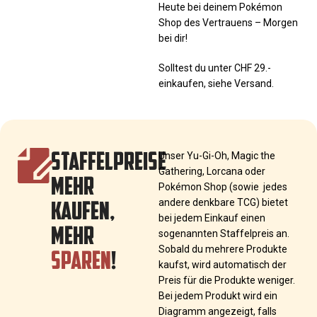
Heute bei deinem Pokémon
Shop des Vertrauens – Morgen
bei dir!
Solltest du unter CHF 29.-
einkaufen, siehe Versand.
STAFFELPREISE
Unser Yu-Gi-Oh, Magic the
Gathering, Lorcana oder
MEHR
Pokémon Shop (sowie jedes
KAUFEN,
andere denkbare TCG) bietet
bei jedem Einkauf einen
MEHR
sogenannten Staffelpreis an.
SPAREN
!
Sobald du mehrere Produkte
kaufst, wird automatisch der
Preis für die Produkte weniger.
Bei jedem Produkt wird ein
Diagramm angezeigt, falls