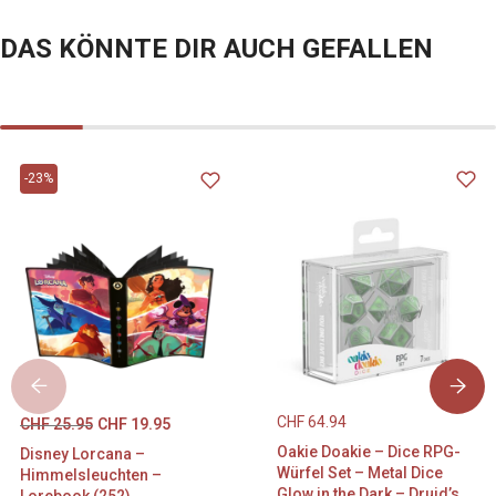
DAS KÖNNTE DIR AUCH GEFALLEN
-23%
CHF
64.94
CHF
25.95
CHF
19.95
Oakie Doakie – Dice RPG-
Disney Lorcana –
Würfel Set – Metal Dice
Himmelsleuchten –
Glow in the Dark – Druid’s