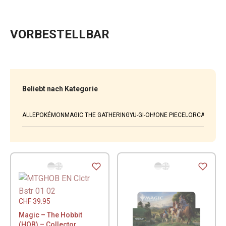
VORBESTELLBAR
Beliebt nach Kategorie
ALLE
POKÉMON
MAGIC THE GATHERING
YU-GI-OH!
ONE PIECE
LORCANA
WEI
CHF
39.95
Magic – The Hobbit
(HOB) – Collector