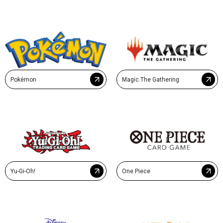
Pokémon
Magic The Gathering
Yu-Gi-Oh!
One Piece