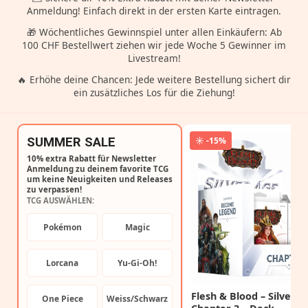
Anmeldung! Einfach direkt in der ersten Karte eintragen.
🎁 Wöchentliches Gewinnspiel unter allen Einkäufern: Ab
100 CHF Bestellwert ziehen wir jede Woche 5 Gewinner im
Livestream!
🔥 Erhöhe deine Chancen: Jede weitere Bestellung sichert dir
ein zusätzliches Los für die Ziehung!
SUMMER SALE
☀️ -15%
10% extra Rabatt für Newsletter
Anmeldung zu deinem favorite TCG
um keine Neuigkeiten und Releases
zu verpassen!
TCG AUSWÄHLEN:
Pokémon
Magic
Lorcana
Yu-Gi-Oh!
Flesh & Blood – Silver A
One Piece
Weiss/Schwarz