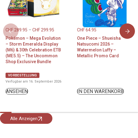
CHF
289.95
–
CHF
299.95
CHF
64.95
Pokémon – Mega Evolution
One Piece – Shueisha
– Storm Emeralda Display
Natsucomi 2026 –
(M6) & 30th Celebration ETB
Watermelon Luffy –
(ME5.5) – The Uncommon
Metallic Promo Card
Shop Exclusive Bundle
VORBESTELLUNG
Verfügbar am 16. September 2026
ANSEHEN
IN DEN WARENKORB
Alle Anzeigen