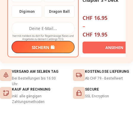
Chapter 3 – Deck
Digimon
Dragon Ball
CHF
16.95
–
CHF
19.95
hiermit meldest du dich für Regelmässige News und
Angebote zu deinem Lieblings TCG:
SICHERN 🛍️
ANSEHEN
VERSAND AM SELBEN TAG
KOSTENLOSE LIEFERUNG
Bei Bestellungen bis 16:00
Ab CHF 79.- Bestellwert
Uhr
KAUF AUF RECHNUNG
SECURE
inkl. alle gängigen
SSL Encryption
Zahlungsmethoden