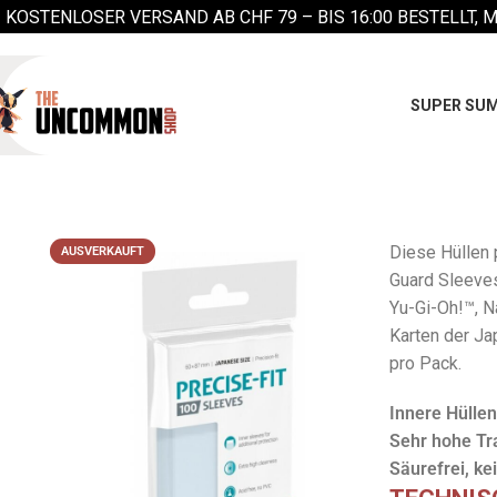
KOSTENLOSER VERSAND AB CHF 79 –
BIS 16:00 BESTELLT, 
SUPER SUM
Diese Hüllen 
AUSVERKAUFT
Guard Sleeves 
Yu-Gi-Oh!™, N
Karten der Ja
pro Pack.
Innere Hüllen
Sehr hohe Tr
Säurefrei, ke