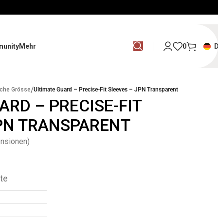
unity
Mehr
0
/
che Grösse
Ultimate Guard – Precise-Fit Sleeves – JPN Transparent
ARD – PRECISE-FIT
JPN TRANSPARENT
nsionen)
te