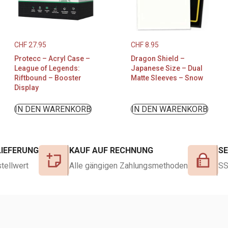
CHF
27.95
CHF
8.95
Protecc – Acryl Case –
Dragon Shield –
League of Legends:
Japanese Size – Dual
Riftbound – Booster
Matte Sleeves – Snow
Display
IN DEN WARENKORB
IN DEN WARENKORB
LIEFERUNG
KAUF AUF RECHNUNG
S
tellwert
Alle gängigen Zahlungsmethoden
SS