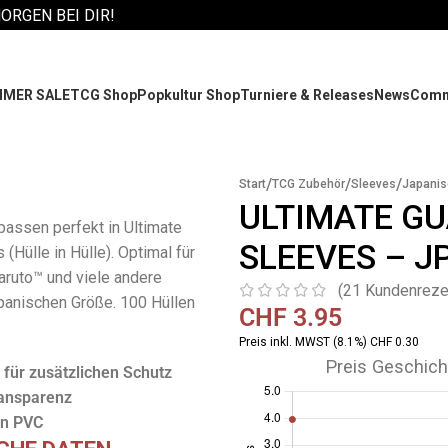
MORGEN BEI DIR!
MER SALE
TCG Shop
Popkultur Shop
Turniere & Releases
News
Comm
/
/
/
Start
TCG Zubehör
Sleeves
Japanis
ULTIMATE GU
passen perfekt in Ultimate
SLEEVES – 
(Hülle in Hülle). Optimal für
aruto™ und viele andere
(
21
Kundenreze
panischen Größe. 100 Hüllen
CHF
3.95
Preis inkl. MWST (8.1%) CHF 0.30
Preis Geschich
 für zusätzlichen Schutz
ansparenz
in PVC