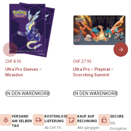
CHF
8.95
CHF
27.95
Ultra Pro Sleeves –
Ultra Pro – Playmat –
Miraidon
Scorching Summit
IN DEN WARENKORB
IN DEN WARENKORB
VERSAND
KOSTENLOSE
KAUF AUF
SECURE
AM SELBEN
LIEFERUNG
RECHNUNG
SSL
TAG
Ab CHF 79.-
Alle gängigen
Encryption