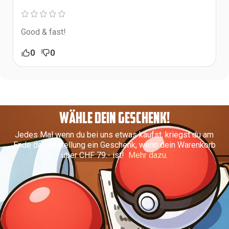
Good & fast!
0
0
WÄHLE DEIN GESCHENK!
Jedes Mal wenn du bei uns etwas kaufst, kriegst du am
Ende der Bestellung ein Geschenk, wenn dein Warenkorb
über CHF 79.- ist!
Mehr dazu.