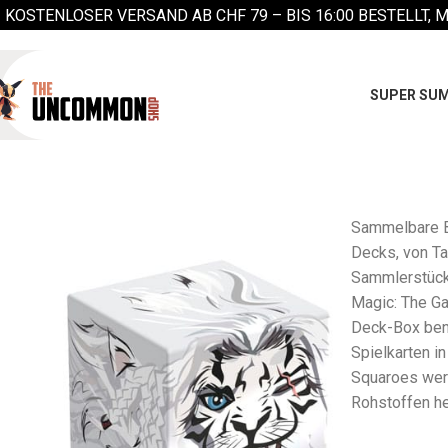
KOSTENLOSER VERSAND AB CHF 79 –
BIS 16:00 BESTELLT, 
SUPER SUM
Sammelbare B
Decks, von T
Sammlerstück
Magic: The Ga
Deck-Box benu
Spielkarten in
Squaroes wer
Rohstoffen he