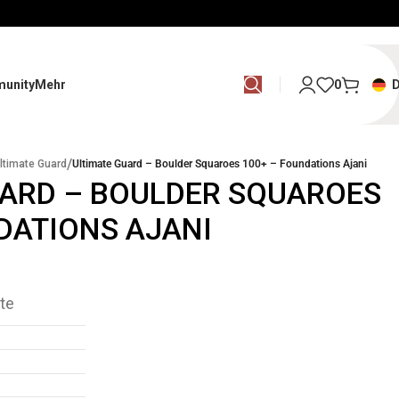
unity
Mehr
0
/
ltimate Guard
Ultimate Guard – Boulder Squaroes 100+ – Foundations Ajani
UARD – BOULDER SQUAROES
DATIONS AJANI
te