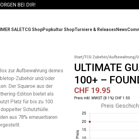
MORGEN BEI DIR!
MER SALE
TCG Shop
Popkultur Shop
Turniere & Releases
News
Comm
/
/
/
Start
TCG Zubehör
Aufbewahrung
U
ULTIMATE G
ox zur Aufbewahrung deines
100+ – FOUN
abletop-Zubehör und/oder
en. Der Squaroe aus der
CHF
19.95
thering-Edition bietet als
Preis inkl. MWST (8.1%) CHF 1.50
tzt Platz für bis zu 100
Preis Geschich
 doppelter Schutzhülle.
den aus 78% erneuerbaren
rgestellt.