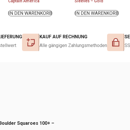
Captain America
Sleeves – Gold
IN DEN WARENKORB
IN DEN WARENKORB
LIEFERUNG
KAUF AUF RECHNUNG
S
tellwert
Alle gängigen Zahlungsmethoden
SS
 Boulder Squaroes 100+ –