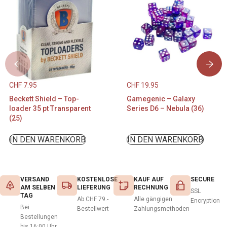
CHF
7.95
CHF
19.95
Beckett Shield – Top-
Gamegenic – Galaxy
loader 35 pt Transparent
Series D6 – Nebula (36)
(25)
IN DEN WARENKORB
IN DEN WARENKORB
VERSAND
KOSTENLOSE
KAUF AUF
SECURE
AM SELBEN
LIEFERUNG
RECHNUNG
SSL
TAG
Ab CHF 79.-
Alle gängigen
Encryption
Bei
Bestellwert
Zahlungsmethoden
Bestellungen
bis 16:00 Uhr