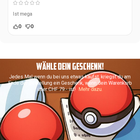
Ist mega
0
0
WÄHLE DEIN GESCHENK!
Jedes Mal wenn du bei uns etwas kaufst, kriegst du am
Ende der Bestellung ein Geschenk, wenn dein Warenkorb
über CHF 79.- ist!
Mehr dazu.