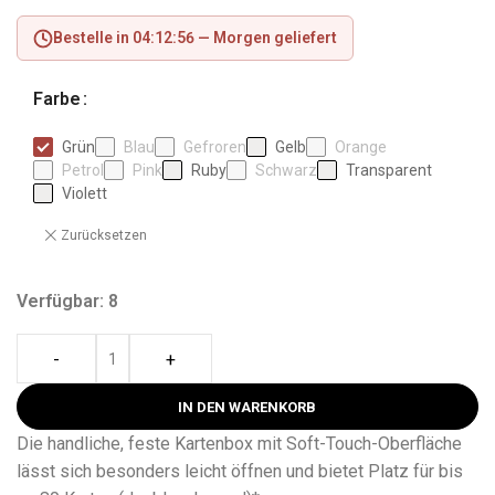
Bestelle in 04:12:55 —
Morgen geliefert
Farbe
Grün
Blau
Gefroren
Gelb
Orange
Petrol
Pink
Ruby
Schwarz
Transparent
Violett
Zurücksetzen
Verfügbar: 8
-
+
IN DEN WARENKORB
Die handliche, feste Kartenbox mit Soft-Touch-Oberfläche
lässt sich besonders leicht öffnen und bietet Platz für bis