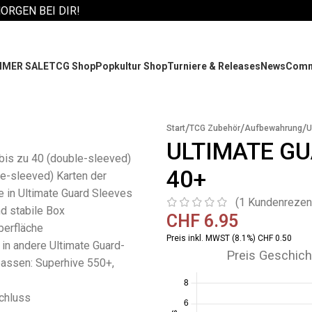
MORGEN BEI DIR!
MER SALE
TCG Shop
Popkultur Shop
Turniere & Releases
News
Comm
/
/
/
Start
TCG Zubehör
Aufbewahrung
U
ULTIMATE GU
bis zu 40 (double-sleeved)
40+
le-sleeved) Karten der
 in Ultimate Guard Sleeves
(
1
Kundenrezen
d stabile Box
CHF
6.95
berfläche
Preis inkl. MWST (8.1%) CHF 0.50
in andere Ultimate Guard-
Preis Geschich
passen: Superhive 550+,
chluss