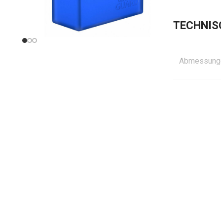
TECHNIS
Abmessunge
Innenabme
ca.