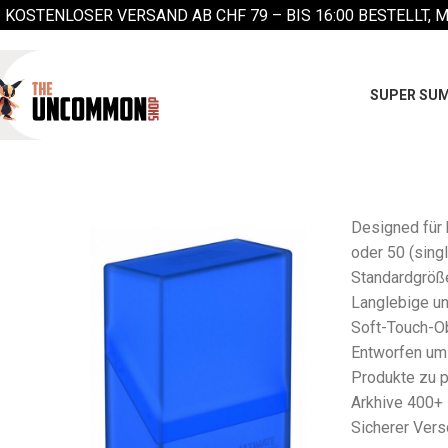
KOSTENLOSER VERSAND AB CHF 79 –
BIS 16:00 BESTELLT, 
SUPER SUM
Designed für 
oder 50 (sing
Standardgröße
Langlebige un
Soft-Touch-O
Entworfen um 
Produkte zu 
Arkhive 400+
Sicherer Vers