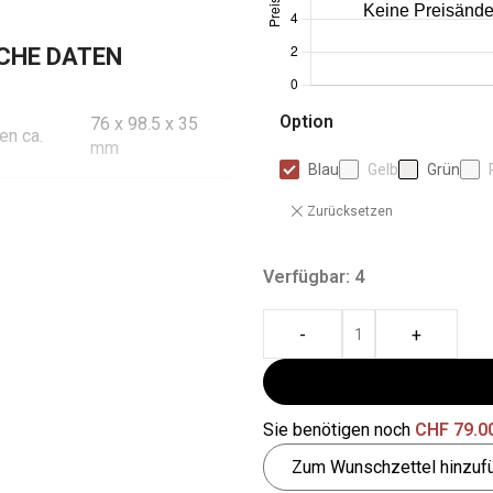
CHE DATEN
Option
76 x 98.5 x 35
n ca.
mm
Blau
Gelb
Grün
ssungen
68.5 x 93 x 30
Zurücksetzen
mm
Verfügbar: 4
-
+
Sie benötigen noch
CHF
79.0
Zum Wunschzettel hinzuf