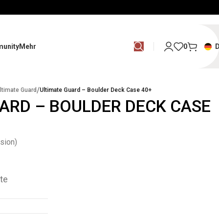
unity
Mehr
0
/
ltimate Guard
Ultimate Guard – Boulder Deck Case 40+
ARD – BOULDER DECK CASE
sion)
te