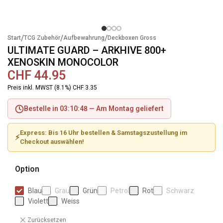
/
/
/
Start
TCG Zubehör
Aufbewahrung
Deckboxen Gross
ULTIMATE GUARD – ARKHIVE 800+
XENOSKIN MONOCOLOR
CHF
44.95
Preis inkl. MWST (8.1%) CHF 3.35
Bestelle in 03:10:48 —
Am Montag geliefert
Express: Bis 16 Uhr bestellen & Samstagszustellung im
⚡
Checkout auswählen!
Option
Blau
Grau
Grün
Petrol
Rot
Schwarz
Violett
Weiss
Zurücksetzen