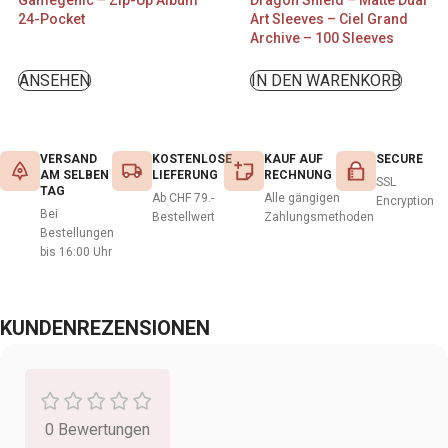
Gamegenic – Zip-Up Album
Dragon Shield – Matte Dual
24-Pocket
Art Sleeves – Ciel Grand
Archive – 100 Sleeves
ANSEHEN
IN DEN WARENKORB
VERSAND
KOSTENLOSE
KAUF AUF
SECURE
AM SELBEN
LIEFERUNG
RECHNUNG
SSL
TAG
Ab CHF 79.-
Alle gängigen
Encryption
Bei
Bestellwert
Zahlungsmethoden
Bestellungen
bis 16:00 Uhr
KUNDENREZENSIONEN
0 Bewertungen