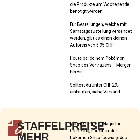
die Produkte am Wochenende
benötigt werden.
Für Bestellungen, welche mit
Samstagszustellung versendet
werden, gibt es einen kleinen
Aufpreis von 6.95 CHF.
Heute bei deinem Pokémon
Shop des Vertrauens – Morgen
bei dir!
Solltest du unter CHF 29.-
einkaufen, siehe Versand.
STAFFELPREISE
Unser Yu-Gi-Oh, Magic the
Gathering, Lorcana oder
MEHR
Pokémon Shop (sowie jedes