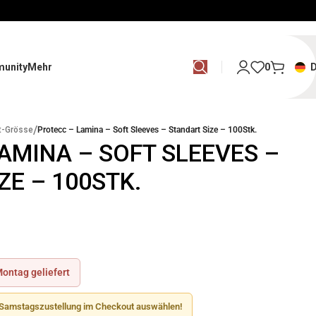
unity
Mehr
0
/
t-Grösse
Protecc – Lamina – Soft Sleeves – Standart Size – 100Stk.
AMINA – SOFT SLEEVES –
ZE – 100STK.
ontag geliefert
& Samstagszustellung im Checkout auswählen!