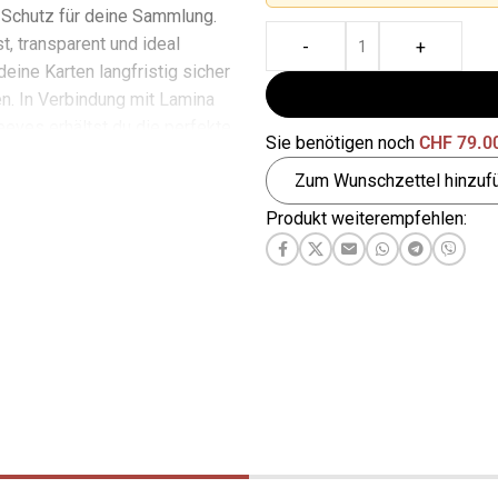
 Schutz für deine Sammlung.
t, transparent und ideal
-
+
eine Karten langfristig sicher
. In Verbindung mit Lamina
eeves
erhältst du die perfekte
Sie benötigen noch
CHF
79.0
tzschicht für maximale
Zum Wunschzettel hinzuf
 Klarheit.
Produkt weiterempfehlen: