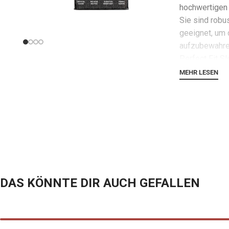
hochwertigen
Sie sind robus
geeignet, um d
aufzubewahren
Perfect
Fit
Sl
doppelte Schu
MEHR LESEN
Sicherheit und
DAS KÖNNTE DIR AUCH GEFALLEN