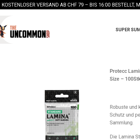
KOSTENLOSER VERSAND AB CHF 79 –
BIS 16:00 BESTELLT, 
SUPER SUM
Protecc Lami
Size – 100Stk
Robuste und 
Schutz und pe
Sammlung.
Die Lamina S