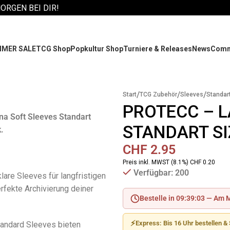
MORGEN BEI DIR!
MER SALE
TCG Shop
Popkultur Shop
Turniere & Releases
News
Comm
/
/
/
Start
TCG Zubehör
Sleeves
Standar
PROTECC – L
na Soft Sleeves Standart
STANDART SI
.
CHF
2.95
Preis inkl. MWST (8.1%) CHF 0.20
Verfügbar: 200
klare
Sleeves
für langfristigen
rfekte Archivierung deiner
Bestelle in 09:39:02 —
Am M
⚡
Express: Bis 16 Uhr bestellen 
tandard
Sleeves
bieten