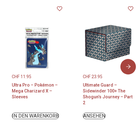
CHF
11.95
CHF
23.95
Ultra Pro – Pokémon –
Ultimate Guard –
Mega Charizard X –
Sidewinder 100+ The
Sleeves
Shogun’s Journey – Part
2
IN DEN WARENKORB
ANSEHEN