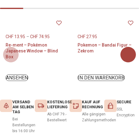
CHF
13.95
–
CHF
74.95
CHF
27.95
Re-ment – Pokémon
Pokemon – Bandai Figur –
Japanese Window – Blind
Zekrom
Box
ANSEHEN
IN DEN WARENKORB
VERSAND
KOSTENLOSE
KAUF AUF
SECURE
AM SELBEN
LIEFERUNG
RECHNUNG
SSL
TAG
Ab CHF 79.-
Alle gängigen
Encryption
Bei
Bestellwert
Zahlungsmethoden
Bestellungen
bis 16:00 Uhr