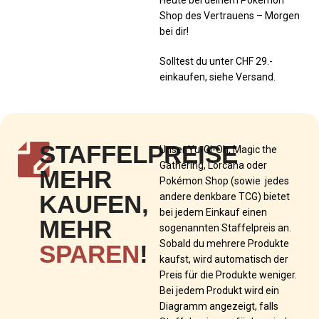
Shop des Vertrauens – Morgen
bei dir!
Solltest du unter CHF 29.-
einkaufen, siehe Versand.
STAFFELPREISE
Unser Yu-Gi-Oh, Magic the
Gathering, Lorcana oder
MEHR
Pokémon Shop (sowie jedes
KAUFEN,
andere denkbare TCG) bietet
bei jedem Einkauf einen
MEHR
sogenannten Staffelpreis an.
Sobald du mehrere Produkte
SPAREN
!
kaufst, wird automatisch der
Preis für die Produkte weniger.
Bei jedem Produkt wird ein
Diagramm angezeigt, falls