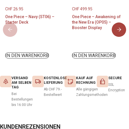
CHF
26.95
CHF
499.95
One Piece – Navy (ST06) –
One Piece – Awakening of
Starter Deck
the New Era (OP05) –
Booster Display
IN DEN WARENKORB
IN DEN WARENKORB
VERSAND
KOSTENLOSE
KAUF AUF
SECURE
AM SELBEN
LIEFERUNG
RECHNUNG
SSL
TAG
Ab CHF 79.-
Alle gängigen
Encryption
Bei
Bestellwert
Zahlungsmethoden
Bestellungen
bis 16:00 Uhr
KUNDENREZENSIONEN