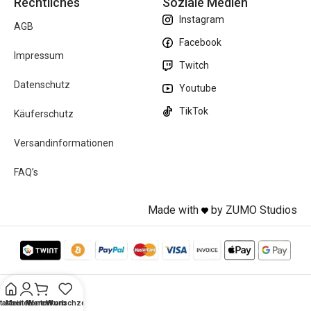
Rechtliches
Soziale Medien
Instagram
AGB
Facebook
Impressum
Twitch
Datenschutz
Youtube
TikTok
Käuferschutz
Versandinformationen
FAQ’s
Made with
by ZUMO Studios
tartseite
Mein Konto
Warenkorb
Wunschzettel