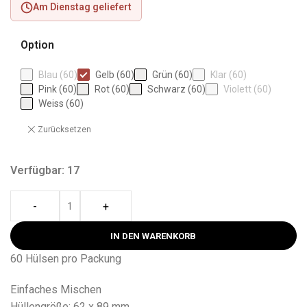
Am Dienstag geliefert
Option
Blau (60)
Gelb (60)
Grün (60)
Klar (60)
Pink (60)
Rot (60)
Schwarz (60)
Violett (60)
Weiss (60)
Zurücksetzen
Verfügbar: 17
-
+
IN DEN WARENKORB
60 Hülsen pro Packung
Einfaches Mischen
Hüllengröße: 62 x 89 mm