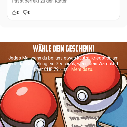
Passt perfekt zu den Karten
0
0
WÄHLE DEIN GESCHENK!
Jedes Mal wenn du bei uns etwas kaufst, kriegst du am
Ende der Bestellung ein Geschenk, wenn dein Warenkorb
über CHF 79.- ist!
Mehr dazu.