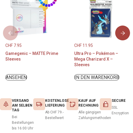
CHF
7.95
CHF
11.95
Gamegenic – MATTE Prime
Ultra Pro – Pokémon –
Sleeves
Mega Charizard X –
Sleeves
ANSEHEN
IN DEN WARENKORB
VERSAND
KOSTENLOSE
KAUF AUF
SECURE
AM SELBEN
LIEFERUNG
RECHNUNG
SSL
TAG
Ab CHF 79.-
Alle gängigen
Encryption
Bei
Bestellwert
Zahlungsmethoden
Bestellungen
bis 16:00 Uhr