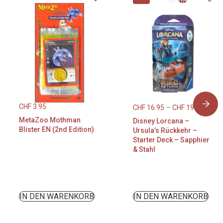
CHF
3.95
CHF
16.95
–
CHF
19.95
MetaZoo Mothman
Disney Lorcana –
Blister EN (2nd Edition)
Ursula’s Rückkehr –
Starter Deck – Sapphier
& Stahl
IN DEN WARENKORB
IN DEN WARENKORB