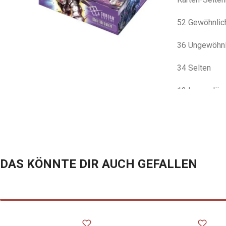
52 Gewöhnlic
36 Ungewöhnl
34 Selten
12 Legendäre
7 Sonder-Nac
8 Spielsteine
10 Ressourc
DAS KÖNNTE DIR AUCH GEFALLEN
141+18 Karten
alternativen 
genannten Ty