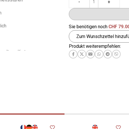
-
+
h
ich
Sie benötigen noch
CHF
79.0
Zum Wunschzettel hinzuf
Produkt weiterempfehlen:
 seltene Karten
hdrucke
en
typen (mit 45 Karten mit
Motiven aus den oben
pen)