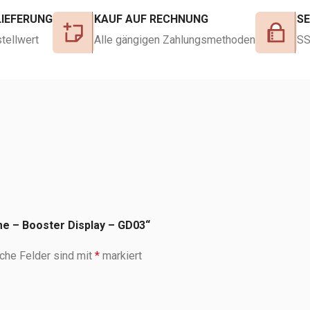
LIEFERUNG
KAUF AUF RECHNUNG
S
tellwert
Alle gängigen Zahlungsmethoden
SS
e – Booster Display – GD03“
iche Felder sind mit
*
markiert