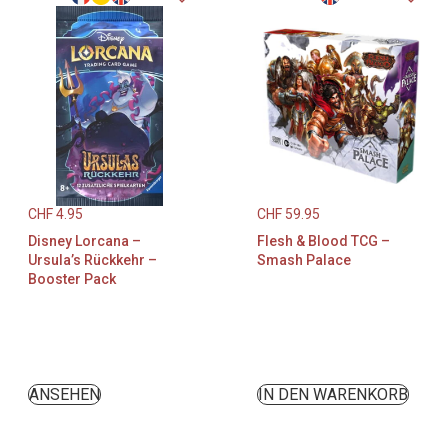
CHF
4.95
CHF
59.95
Disney Lorcana –
Flesh & Blood TCG –
Ursula’s Rückkehr –
Smash Palace
Booster Pack
ANSEHEN
IN DEN WARENKORB