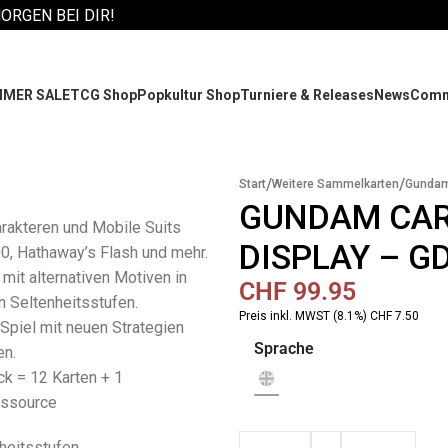
MORGEN BEI DIR!
MER SALE
TCG Shop
Popkultur Shop
Turniere & Releases
News
Comm
/
/
Start
Weitere Sammelkarten
Gunda
GUNDAM CAR
rakteren und Mobile Suits
DISPLAY – G
, Hathaway’s Flash und mehr.
 mit alternativen Motiven in
CHF
99.95
 Seltenheitsstufen.
Preis inkl. MWST (8.1%) CHF 7.50
 Spiel mit neuen Strategien
Sprache
en.
k = 12 Karten + 1
essource
heitsstufen