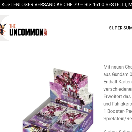
KOSTENLOSER VERSAND AB CHF 79 –
BIS 16:00 BESTELLT, 
SUPER SUM
Mit neuen Cha
aus Gundam 00
Enthält Karten
verschiedenen
Erweitert das
und Fähigkeit
1 Booster-Pac
Spielstein/R
Karten-Selten