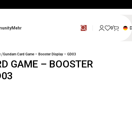
unity
Mehr
0
/
m
Gundam Card Game – Booster Display – GD03
D GAME – BOOSTER
D03