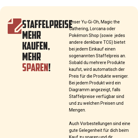
STAFFELPREISE
Unser Yu-Gi-Oh, Magic the
Gathering, Lorcana oder
MEHR
Pokémon Shop (sowie jedes
KAUFEN,
andere denkbare TCG) bietet
bei jedem Einkauf einen
MEHR
sogenannten Staffelpreis an.
SPAREN
!
Sobald du mehrere Produkte
kaufst, wird automatisch der
Preis für die Produkte weniger.
Bei jedem Produkt wird ein
Diagramm angezeigt, falls
Staffelpreise verfügbar sind
und zu welchen Preisen und
Mengen.
Auch Vorbestellungen sind eine
gute Gelegenheit für dich beim
Kauf zu sparen und dir