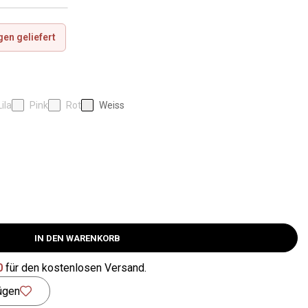
en geliefert
Lila
Pink
Rot
Weiss
IN DEN WARENKORB
0
für den kostenlosen Versand.
ügen