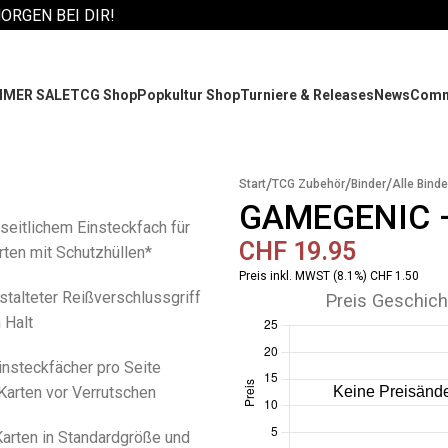
MORGEN BEI DIR!
MER SALE
TCG Shop
Popkultur Shop
Turniere & Releases
News
Comm
/
/
/
Start
TCG Zubehör
Binder
Alle Binde
GAMEGENIC –
 seitlichem Einsteckfach für
CHF
19.95
rten mit Schutzhüllen*
Preis inkl. MWST (8.1%) CHF 1.50
estalteter Reißverschlussgriff
Preis Geschich
 Halt
Einsteckfächer pro Seite
Karten vor Verrutschen
Karten in Standardgröße und