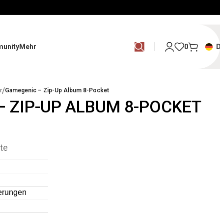
unity
Mehr
0
/
r
Gamegenic – Zip-Up Album 8-Pocket
 ZIP-UP ALBUM 8-POCKET
te