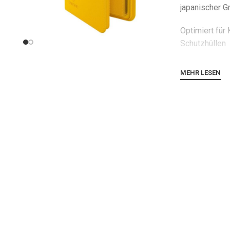
japanischer G
Optimiert für
Schutzhüllen
Stabiler Einb
MEHR LESEN
der Vorder- o
Hochwertige M
Oberfläche + 
Innenfutter a
Farbe
Säurefrei, ke
Das Zip-Up Al
großartige Mö
Standard- ode