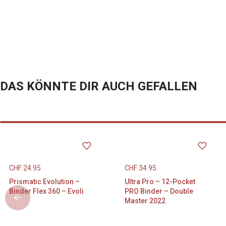
sammeln und 
ist mit der i
Oberfläche üb
angenehmes G
Aussehen sorg
Alben ist mit
ausgekleidet.
DAS KÖNNTE DIR AUCH GEFALLEN
bieten zusätz
Kartensammlu
Das Album umf
seitlich zu b
Platz für ins
doppelten Hüll
CHF
24.95
CHF
34.95
Reißverschlu
Prismatic Evolution –
Ultra Pro – 12-Pocket
Binder Flex 360 – Evoli
PRO Binder – Double
von allen Seit
Master 2022