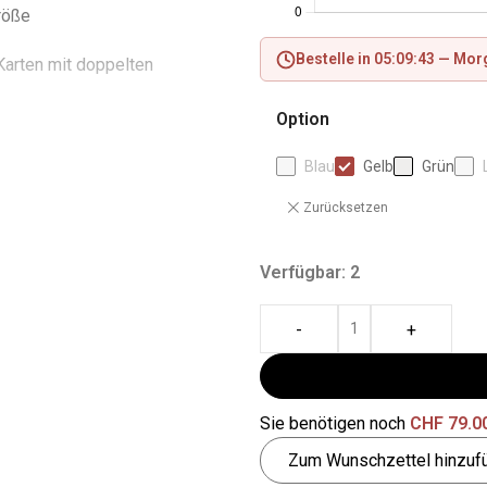
röße
Bestelle in 05:09:42 —
Morg
 Karten mit doppelten
Option
and verhindert ein Verziehen
der Rückseite
Blau
Gelb
Grün
Zurücksetzen
aterialien (Nexofyber-
Mikrofaser-Innenfutter)
Verfügbar: 2
us Mikrofaser in passender
-
+
in PVC
bum 8-Pocket ist eine
Sie benötigen noch
CHF
79.0
glichkeit, Sammelkarten in
Zum Wunschzettel hinzuf
r japanischer Größe zu