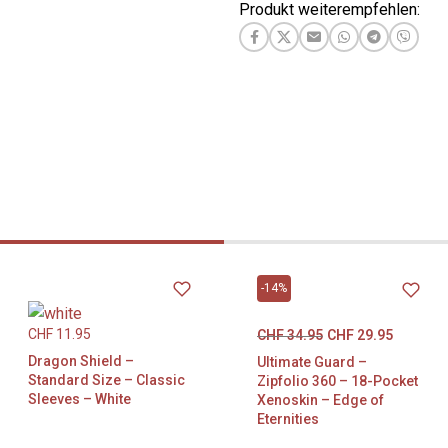
Produkt weiterempfehlen:
zu organisieren. Das Album
nnovativen Nexofyber-
erzogen, die für ein
efühl und ein elegantes
t. Das Innere aller Zip-Up-
 weichem Mikrofaserfutter
 Verstärkte, starre Einbände
lichen Schutz, um
ngen sicher aufzubewahren.
asst 20 Seiten mit jeweils 8
efüllenden Taschen und bietet
-14%
gesamt 160 Karten (auch mit
en). Ein strapazierfähiger
CHF
11.95
CHF
34.95
CHF
29.95
ss verschließt dieses Album
Dragon Shield –
Ultimate Guard –
en.
Standard Size – Classic
Zipfolio 360 – 18-Pocket
Sleeves – White
Xenoskin – Edge of
Eternities