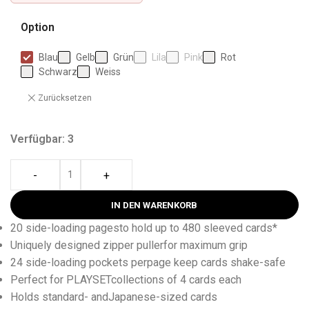
Option
Blau
Gelb
Grün
Lila
Pink
Rot
Schwarz
Weiss
Zurücksetzen
Verfügbar: 3
-
+
IN DEN WARENKORB
20 side-loading pagesto hold up to 480 sleeved cards*
Uniquely designed zipper pullerfor maximum grip
24 side-loading pockets perpage keep cards shake-safe
Perfect for PLAYSETcollections of 4 cards each
Holds standard- andJapanese-sized cards