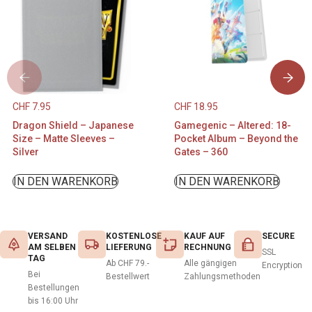
CHF
7.95
CHF
18.95
Dragon Shield – Japanese
Gamegenic – Altered: 18-
Size – Matte Sleeves –
Pocket Album – Beyond the
Silver
Gates – 360
IN DEN WARENKORB
IN DEN WARENKORB
VERSAND
KOSTENLOSE
KAUF AUF
SECURE
AM SELBEN
LIEFERUNG
RECHNUNG
SSL
TAG
Ab CHF 79.-
Alle gängigen
Encryption
Bei
Bestellwert
Zahlungsmethoden
Bestellungen
bis 16:00 Uhr