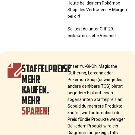
Heute bei deinem Pokémon
Shop des Vertrauens – Morgen
bei dir!
Solltest du unter CHF 29.-
einkaufen, siehe Versand.
STAFFELPREISE
Unser Yu-Gi-Oh, Magic the
Gathering, Lorcana oder
MEHR
Pokémon Shop (sowie jedes
KAUFEN,
andere denkbare TCG) bietet
bei jedem Einkauf einen
MEHR
sogenannten Staffelpreis an.
SPAREN
!
Sobald du mehrere Produkte
kaufst, wird automatisch der
Preis für die Produkte weniger.
Bei jedem Produkt wird ein
Diagramm angezeigt, falls