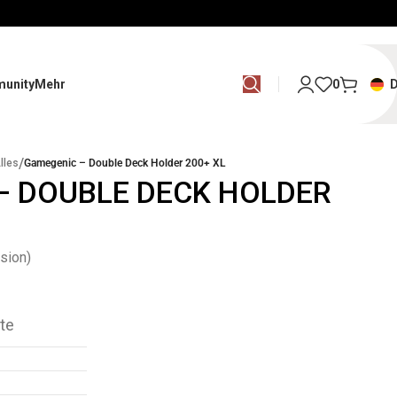
unity
Mehr
0
/
lles
Gamegenic – Double Deck Holder 200+ XL
– DOUBLE DECK HOLDER
sion)
te