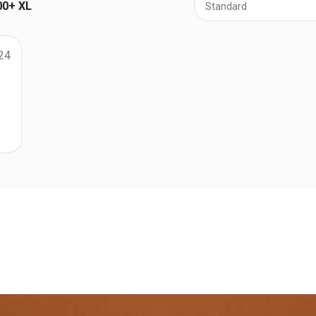
00+ XL
024