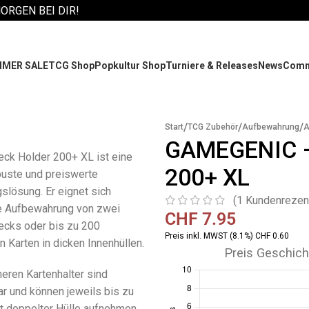
MORGEN BEI DIR!
MER SALE
TCG Shop
Popkultur Shop
Turniere & Releases
News
Comm
/
/
/
Start
TCG Zubehör
Aufbewahrung
A
GAMEGENIC 
ck Holder 200+ XL ist eine
200+ XL
buste und preiswerte
lösung. Er eignet sich
(
1
Kundenrezen
ie Aufbewahrung von zwei
CHF
7.95
ecks oder bis zu 200
Preis inkl. MWST (8.1%) CHF 0.60
n Karten in dicken Innenhüllen.
Preis Geschich
neren Kartenhalter sind
r und können jeweils bis zu
t doppelter Hülle aufnehmen.