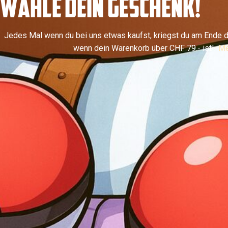
WÄHLE DEIN GESCHENK!
Jedes Mal wenn du bei uns etwas kaufst, kriegst du am Ende d
wenn dein Warenkorb über CHF 79.- ist!
Me