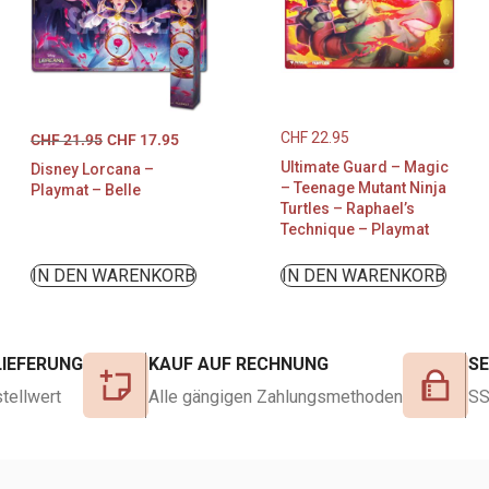
CHF
22.95
CHF
21.95
CHF
17.95
Ultimate Guard – Magic
Disney Lorcana –
– Teenage Mutant Ninja
Playmat – Belle
Turtles – Raphael’s
Technique – Playmat
IN DEN WARENKORB
IN DEN WARENKORB
LIEFERUNG
KAUF AUF RECHNUNG
S
tellwert
Alle gängigen Zahlungsmethoden
SS