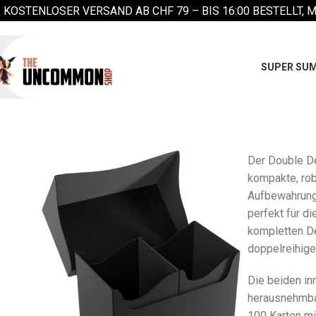
KOSTENLOSER VERSAND AB CHF 79 –
BIS 16:00 BESTELLT, 
SUPER SUM
Der Double De
kompakte, ro
Aufbewahrungs
perfekt für d
kompletten D
doppelreihige
Die beiden in
herausnehmba
100 Karten mi