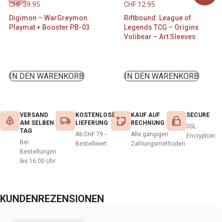
CHF
39.95
CHF
12.95
Digimon – WarGreymon
Riftbound: League of
Playmat + Booster PB-03
Legends TCG – Origins
Volibear – Art Sleeves
IN DEN WARENKORB
IN DEN WARENKORB
VERSAND
KOSTENLOSE
KAUF AUF
SECURE
AM SELBEN
LIEFERUNG
RECHNUNG
SSL
TAG
Ab CHF 79.-
Alle gängigen
Encryption
Bei
Bestellwert
Zahlungsmethoden
Bestellungen
bis 16:00 Uhr
KUNDENREZENSIONEN