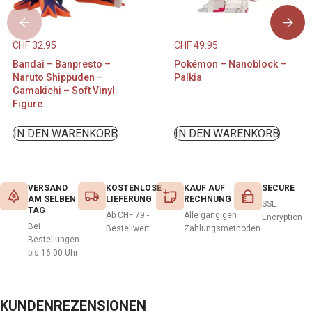
CHF
32.95
CHF
49.95
Bandai – Banpresto –
Pokémon – Nanoblock –
Naruto Shippuden –
Palkia
Gamakichi – Soft Vinyl
Figure
IN DEN WARENKORB
IN DEN WARENKORB
VERSAND
KOSTENLOSE
KAUF AUF
SECURE
AM SELBEN
LIEFERUNG
RECHNUNG
SSL
TAG
Ab CHF 79.-
Alle gängigen
Encryption
Bei
Bestellwert
Zahlungsmethoden
Bestellungen
bis 16:00 Uhr
KUNDENREZENSIONEN