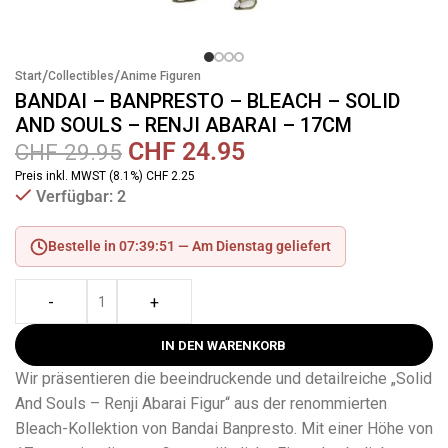
/
/
Start
Collectibles
Anime Figuren
BANDAI – BANPRESTO – BLEACH – SOLID
AND SOULS – RENJI ABARAI – 17CM
CHF
24.95
CHF
29.95
Preis inkl. MWST (8.1%) CHF 2.25
Verfügbar: 2
Bestelle in 07:39:51 —
Am Dienstag geliefert
-
+
IN DEN WARENKORB
Wir präsentieren die beeindruckende und detailreiche „Solid
And Souls – Renji Abarai Figur“ aus der renommierten
Bleach-Kollektion von Bandai Banpresto. Mit einer Höhe von