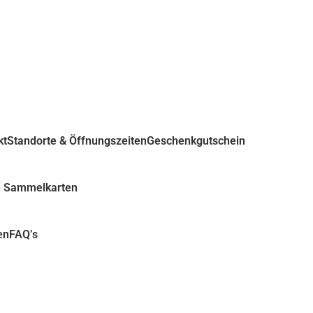
kt
Standorte & Öffnungszeiten
Geschenkgutschein
e Sammelkarten
en
FAQ’s