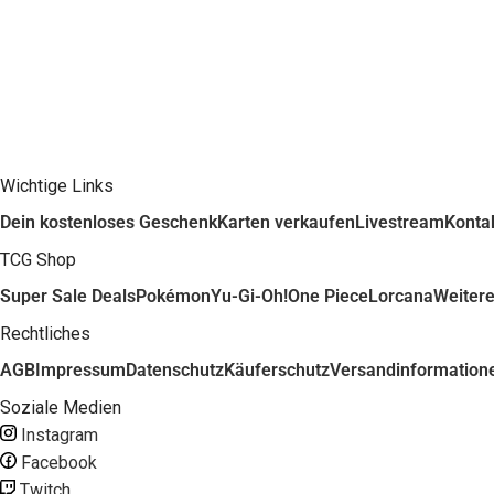
Wichtige Links
Dein kostenloses Geschenk
Karten verkaufen
Livestream
Konta
TCG Shop
Super Sale Deals
Pokémon
Yu-Gi-Oh!
One Piece
Lorcana
Weiter
Rechtliches
AGB
Impressum
Datenschutz
Käuferschutz
Versandinformation
Soziale Medien
Instagram
Facebook
Twitch