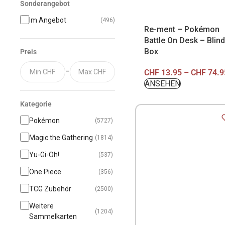
Sonderangebot
Im Angebot
(496)
Re-ment – Pokémon
Battle On Desk – Blind
Box
Preis
–
CHF
13.95
–
CHF
74.9
Kategorie
Pokémon
(5727)
Magic the Gathering
(1814)
Yu-Gi-Oh!
(537)
One Piece
(356)
TCG Zubehör
(2500)
Weitere
(1204)
Sammelkarten