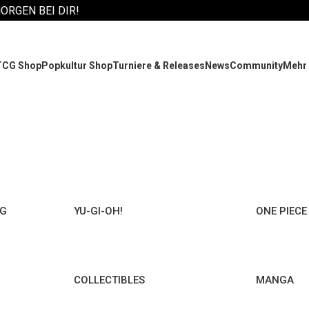
MORGEN BEI DIR!
TCG Shop
Popkultur Shop
Turniere & Releases
News
Community
Mehr
NG
YU-GI-OH!
ONE PIECE
COLLECTIBLES
MANGA