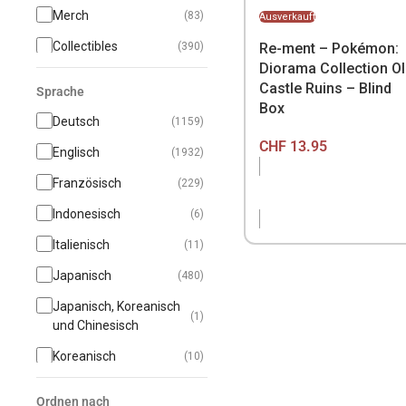
Merch
(83)
Ausverkauft
Collectibles
Re-ment – Pokémon:
(390)
Diorama Collection O
Manga
(112)
Castle Ruins – Blind
Sprache
Box
Spielzeug
(328)
Deutsch
(1159)
Tabletop
(544)
CHF
13.95
Englisch
(1932)
SUPER SUMMER
(244)
Französisch
(229)
SALE
Indonesisch
(6)
Italienisch
(11)
Japanisch
(480)
Japanisch, Koreanisch
(1)
und Chinesisch
Koreanisch
(10)
Spanisch
(3)
Ordnen nach