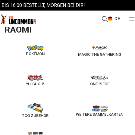
BIS 16:00 BESTELLT, MORGEN BEI DIR!
DE
/
Start
Raomi
RAOMI
POKÉMON
MAGIC THE GATHERING
YU-GI-OH!
ONE PIECE
WEITERE SAMMELKARTEN
TCG ZUBEHÖR