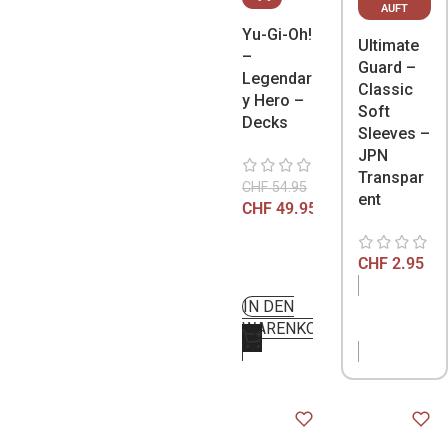
AUFT
Yu-Gi-Oh!
Ultimate
–
Guard –
Legendar
Classic
y Hero –
Soft
Decks
Sleeves –
JPN
Transpar
CHF
54.95
ent
CHF
49.95
CHF
2.95
IN DEN
NICHT
WARENKORB
VORRÄTIG