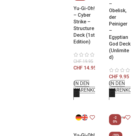
–
Yu-Gi-Oh!
Obelisk,
– Cyber
der
Strike –
Peiniger
Structure
–
Deck (1st
Egyptian
Edition)
God Deck
(Unlimite
d)
CHF
19.95
CHF
14.95
CHF
9.95
IN DEN
IN DEN
WARENKORB
WARENKOR
-2
0%
Yu-Gi-Oh!
-20%