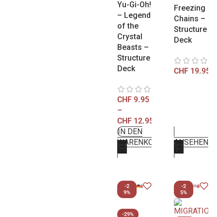
Yu-Gi-Oh!
Freezing
– Legend
Chains –
of the
Structure
Crystal
Deck
Beasts –
Structure
Deck
CHF
19.95
CHF
9.95
–
CHF
12.95
IN DEN
WARENKORB
ANSEHEN
-2
-2
9%
5%
-29%