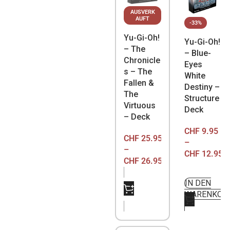
AUSVERK
AUFT
-33%
Yu-Gi-Oh!
Yu-Gi-Oh!
– The
– Blue-
Chronicle
Eyes
s – The
White
Fallen &
Destiny –
The
Structure
Virtuous
Deck
– Deck
CHF
9.95
CHF
25.95
–
–
CHF
12.95
CHF
26.95
IN DEN
NICHT
WARENKOR
VORRÄTIG