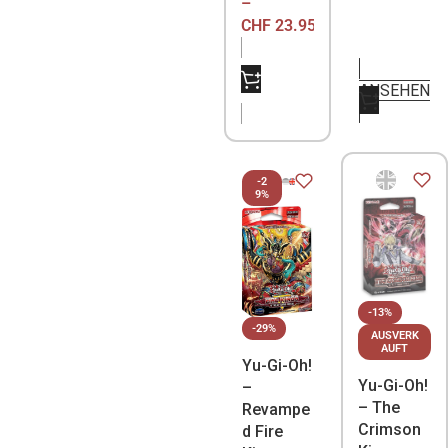
–
CHF
23.95
NICHT
ANSEHEN
VORRÄTIG
-2
9%
-13%
-29%
AUSVERK
AUFT
Yu-Gi-Oh!
Yu-Gi-Oh!
–
– The
Revampe
Crimson
d Fire