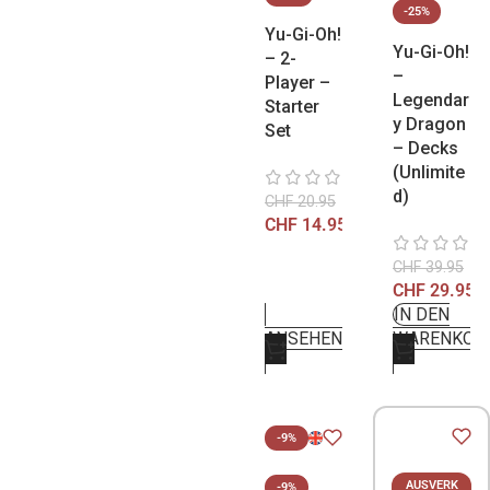
-25%
Yu-Gi-Oh!
Yu-Gi-Oh!
– 2-
–
Player –
Legendar
Starter
y Dragon
Set
– Decks
(Unlimite
d)
CHF
20.95
CHF
14.95
CHF
39.95
CHF
29.95
IN DEN
ANSEHEN
WARENKOR
-9%
AUSVERK
-9%