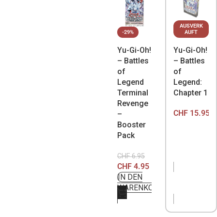
AUSVERK
-29%
AUFT
Yu-Gi-Oh!
Yu-Gi-Oh!
– Battles
– Battles
of
of
Legend
Legend:
Terminal
Chapter 1
Revenge
CHF
15.95
–
Booster
Pack
CHF
6.95
CHF
4.95
IN DEN
NICHT
WARENKORB
VORRÄTIG