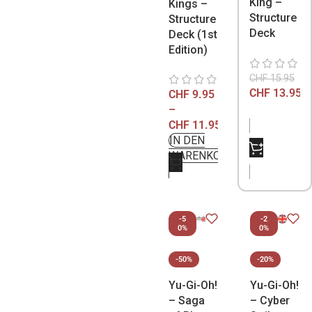
King –
Kings –
Structure
Structure
Deck
Deck (1st
Edition)
CHF
15.95
CHF
13.95
CHF
9.95
–
CHF
11.95
IN DEN
NICHT
WARENKORB
VORRÄTIG
-5
-2
0%
0%
-50%
-20%
Yu-Gi-Oh!
Yu-Gi-Oh!
– Saga
– Cyber