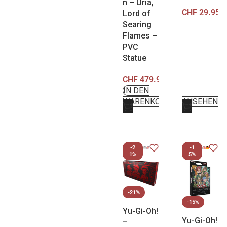
n – Uria,
CHF
29.95
Lord of
Searing
Flames –
PVC
Statue
CHF
479.95
IN DEN
WARENKORB
ANSEHEN
-2
-1
1%
5%
-21%
-15%
Yu-Gi-Oh!
Yu-Gi-Oh!
–