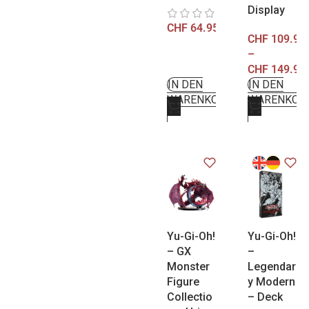
Display
CHF
64.95
CHF
109.95
–
CHF
149.95
IN DEN
IN DEN
WARENKORB
WARENKOR
Yu-Gi-Oh!
Yu-Gi-Oh!
– GX
–
Monster
Legendar
Figure
y Modern
Collectio
– Deck