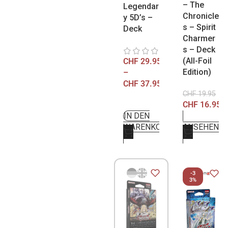
– The
Legendar
Chronicle
y 5D’s –
s – Spirit
Deck
Charmer
s – Deck
(All-Foil
CHF
29.95
Edition)
–
CHF
37.95
CHF
19.95
CHF
16.95
IN DEN
WARENKORB
ANSEHEN
-3
3%