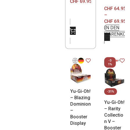
CHF
69.95
CHF
64.95
–
CHF
69.95
IN DEN
NICHT
WARENKOR
VORRÄTIG
-3
1%
Yu-Gi-Oh!
-31%
– Blazing
Yu-Gi-Oh!
Dominion
– Rarity
–
Collectio
Booster
n V –
Display
Booster