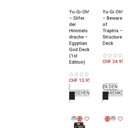
Yu-Gi-Oh!
Yu-Gi-Oh!
– Slifer
– Beware
der
of
Himmels
Traptrix –
drache –
Structure
Egyptian
Deck
God Deck
(1st
CHF
24.95
Edition)
CHF
13.95
IN DEN
ANSEHEN
WARENKOR