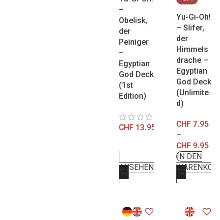
–
Yu-Gi-Oh!
Obelisk,
– Slifer,
der
der
Peiniger
Himmels
–
drache –
Egyptian
Egyptian
God Deck
God Deck
(1st
(Unlimite
Edition)
d)
CHF
7.95
CHF
13.95
–
CHF
9.95
IN DEN
ANSEHEN
WARENKOR