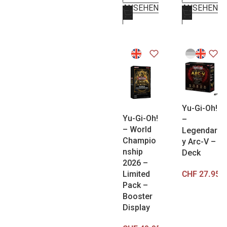
ANSEHEN
ANSEHEN
Yu-Gi-Oh!
Yu-Gi-Oh!
–
– World
Legendar
Champio
y Arc-V –
nship
Deck
2026 –
CHF
27.95
Limited
Pack –
Booster
Display