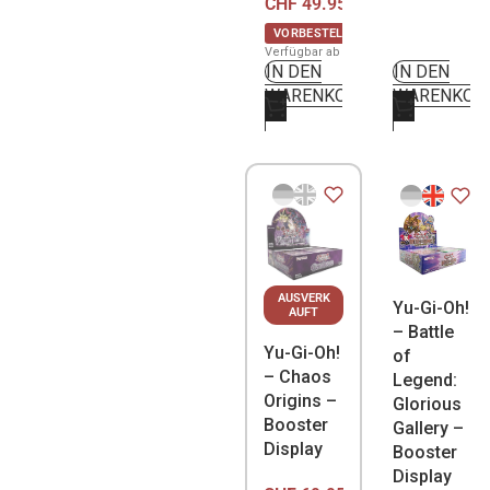
CHF
49.95
VORBESTELLUNG
Verfügbar ab 29. August 2026
IN DEN
IN DEN
WARENKORB
WARENKOR
AUSVERK
Yu-Gi-Oh!
AUFT
– Battle
Yu-Gi-Oh!
of
– Chaos
Legend:
Origins –
Glorious
Booster
Gallery –
Display
Booster
Display