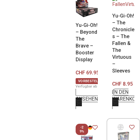
Yu-Gi-Oh!
– The
Yu-Gi-Oh!
Chronicle
– Beyond
s – The
The
Fallen &
Brave –
The
Booster
Virtuous
Display
–
Sleeves
CHF
69.95
VORBESTELLUNG
CHF
8.95
Verfügbar ab 8. Oktober 2026
IN DEN
ANSEHEN
WARENKOR
-2
9%