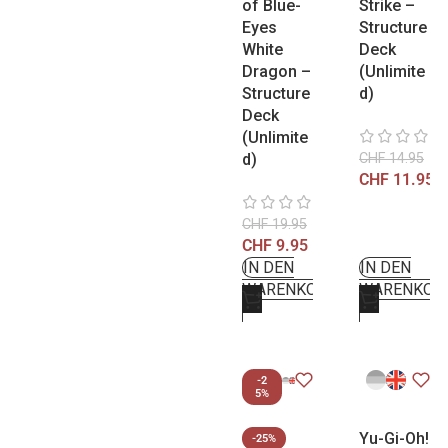
of Blue-
Strike –
Eyes
Structure
White
Deck
Dragon –
(Unlimite
Structure
d)
Deck
(Unlimite
d)
CHF
14.95
CHF
11.95
CHF
19.95
CHF
9.95
IN DEN
IN DEN
WARENKORB
WARENKOR
-2
5%
Yu-Gi-Oh!
-25%