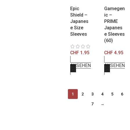
Epic
Gamegen
Shield –
ic –
Japanes
PRIME
e Size
Japanes
Sleeves
e Sleeves
(60)
CHF
1.95
CHF
4.95
ANSEHEN
ANSEHEN
1
2
3
4
5
6
7
→