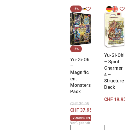
-5%
-5%
Yu-Gi-Oh!
Yu-Gi-Oh!
– Spirit
–
Charmer
Magnific
s –
ent
Structure
Monsters
Deck
Pack
CHF
19.95
CHF
39.95
CHF
37.95
VORBESTELLUNG
Verfügbar ab 3. September 2026