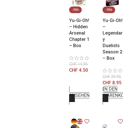
-70%
-70%
Yu-Gi-Oh!
Yu-Gi-Oh!
– Hidden
–
Arsenal
Legendar
Chapter 1
y
– Box
Duelists
Season 2
– Box
CHF
14.95
CHF
4.50
CHF
29.95
CHF
8.95
IN DEN
ANSEHEN
WARENKOR