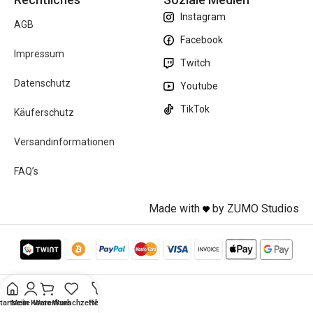
Instagram
AGB
Facebook
Impressum
Twitch
Datenschutz
Youtube
TikTok
Käuferschutz
Versandinformationen
FAQ’s
Made with
by ZUMO Studios
tartseite
Mein Konto
Warenkorb
Wunschzettel
Filter