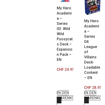
My Hero
Academi
a –
My Hero
Series
Academi
03: Wild
a –
Wild
Series
Pussycat
04:
s Deck –
League
Expansio
of
n Pack –
Villains
EN
Deck-
Loadable
CHF
24.95
Content
– EN
CHF
28.95
IN DEN
IN DEN
WARENKORB
WARENKOR