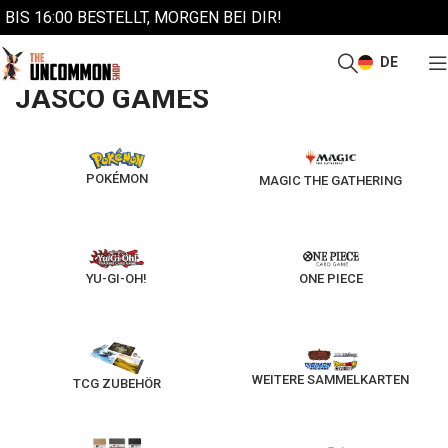
BIS 16:00 BESTELLT, MORGEN BEI DIR!
DE
/
Start
Jasco Games
JASCO GAMES
POKÉMON
MAGIC THE GATHERING
YU-GI-OH!
ONE PIECE
WEITERE SAMMELKARTEN
TCG ZUBEHÖR