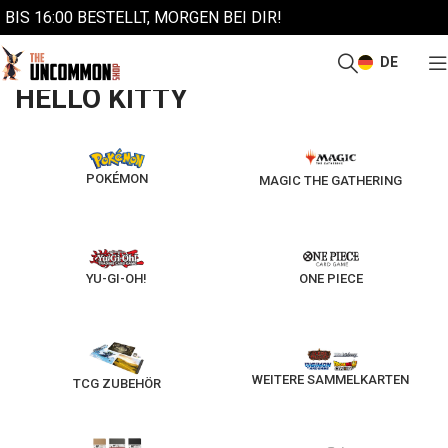
BIS 16:00 BESTELLT, MORGEN BEI DIR!
DE
/
Start
Hello Kitty
HELLO KITTY
POKÉMON
MAGIC THE GATHERING
YU-GI-OH!
ONE PIECE
WEITERE SAMMELKARTEN
TCG ZUBEHÖR