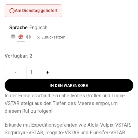
Am Dienstag geliefert
Sprache
Englisch
Zurücksetzen
Verfügbar: 2
-
+
IN DEN WARENKORB
In der Ferne erschallt ein unheilvolles Grollen und Lugia-
VSTAR steigt aus den Tiefen des Meeres empor, um
diesem Ruf zu folgen!
Erkunde mit Expeditionsgefährten wie Alola-Vulpix-VSTAR,
Serpiroyal-VSTAR, Icognito-VSTAR und Flunkifer-VSTAR