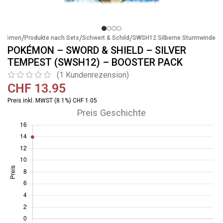
/
/
/
okémon
Produkte nach Sets
Schwert & Schild
SWSH12 Silberne Sturmwinde
POKÉMON – SWORD & SHIELD – SILVER
TEMPEST (SWSH12) – BOOSTER PACK
(
1
Kundenrezension)
CHF
13.95
Preis inkl. MWST (8.1%) CHF 1.05
Preis Geschichte