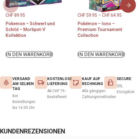
CHF
89.95
CHF
59.95
–
CHF
64.95
Pokemon – Schwert und
Pokémon – Iono –
Schild – Mortipot-V
Premium Tournament
Kollektion
Collection
IN DEN WARENKORB
IN DEN WARENKORB
VERSAND
KOSTENLOSE
KAUF AUF
SECURE
AM SELBEN
LIEFERUNG
RECHNUNG
SSL
TAG
Ab CHF 79.-
Alle gängigen
Encryption
Bei
Bestellwert
Zahlungsmethoden
Bestellungen
bis 16:00 Uhr
KUNDENREZENSIONEN