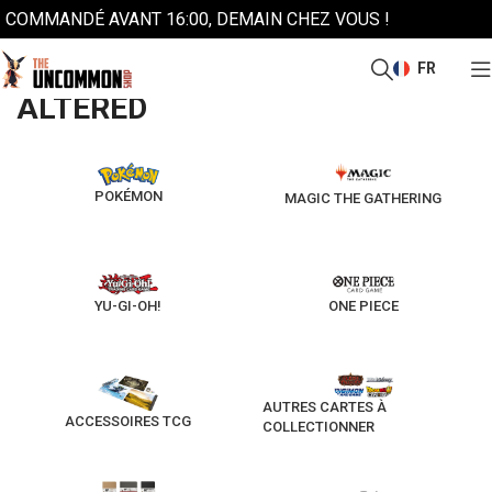
COMMANDÉ AVANT 16:00, DEMAIN CHEZ VOUS !
FR
/
Accueil
Altered
ALTERED
POKÉMON
MAGIC THE GATHERING
YU-GI-OH!
ONE PIECE
AUTRES CARTES À
ACCESSOIRES TCG
COLLECTIONNER