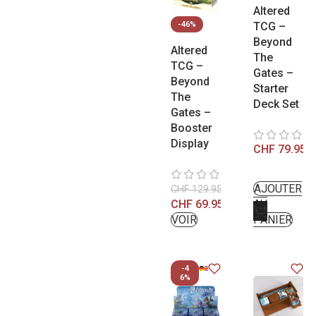
Altered
-46%
TCG –
Beyond
Altered
The
TCG –
Gates –
Beyond
Starter
The
Deck Set
Gates –
Booster
Display
CHF
79.95
AJOUTER
CHF
129.95
CHF
69.95
AU
VOIR
PANIER
-4
6%