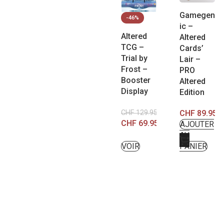
Gamegen
-46%
ic –
Altered
Altered
TCG –
Cards’
Trial by
Lair –
Frost –
PRO
Booster
Altered
Display
Edition
CHF
89.95
CHF
129.95
CHF
69.95
AJOUTER
AU
VOIR
PANIER