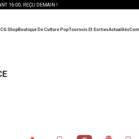
T 16:00, REÇU DEMAIN !
CG Shop
Boutique De Culture Pop
Tournois Et Sorties
Actualités
Com
CE
-4%