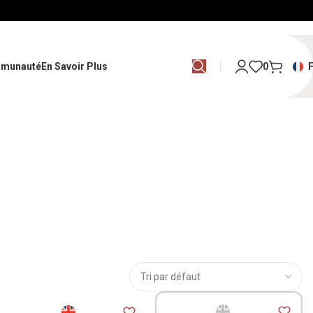
munauté
En Savoir Plus
0