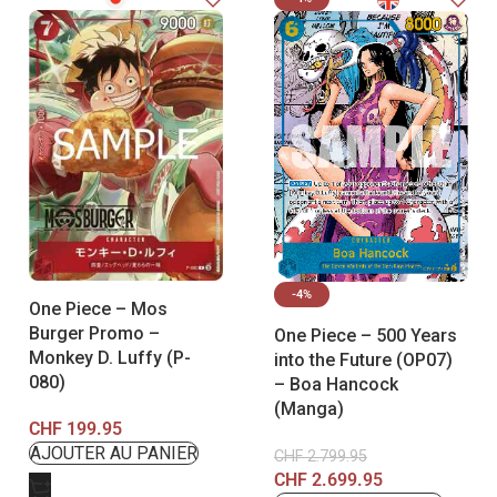
-4%
One Piece – Mos
Burger Promo –
One Piece – 500 Years
Monkey D. Luffy (P-
into the Future (OP07)
080)
– Boa Hancock
(Manga)
CHF
199.95
CHF
2.799.95
CHF
2.699.95