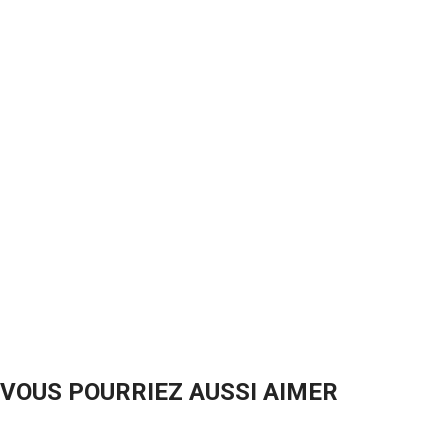
Rempli à ras
grandioses 
Brillant, les
l'Interdite, 
Magnétique o
Mage Noir, K
Legendary D
pour les due
expériment
Chaque boît
Un deck de 
VOUS POURRIEZ AUSSI AIMER
dans la prem
télévisée or