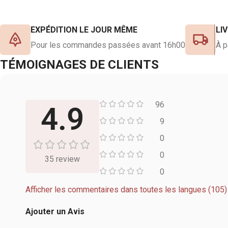
3 cartes sou
collectionn
EXPÉDITION LE JOUR MÊME
LI
au royaume,
Pour les commandes passées avant 16h00
À p
et La Gloire 
3 cartes de 
TÉMOIGNAGES DE CLIENTS
Rares (non 
des fins de c
Dragon céles
96
4.9
Le Dragon ai
9
1 carte de 
0
"Yugi".
0
35 review
0
Afficher les commentaires dans toutes les langues (105)
Ajouter un Avis