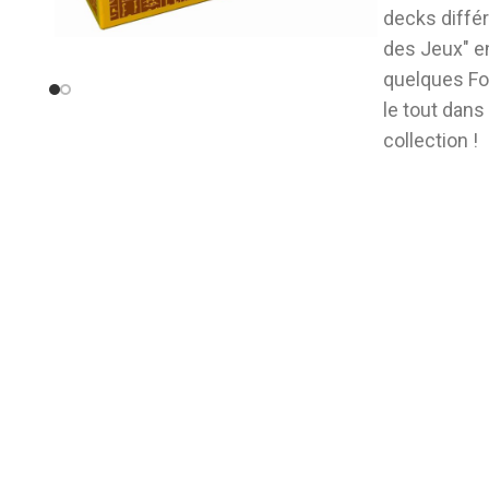
decks différ
des Jeux" e
quelques Foi
le tout dans
collection !
Les joueurs
revivre les 
Royaume des
City, avec d
à vaincre ses
grand-père 
préserver l'
sauver le m
mégalomania