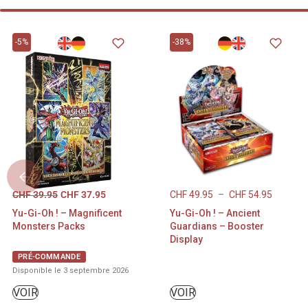
notamment l
avec Seto Ka
-5%
-38%
aventures a
Un deck de 
lors de ses 
City des de
saisons de l
Yu-Gi-Oh !, 
déjà très at
Un deck de 
CHF
39.95
CHF
37.95
CHF
49.95
–
CHF
54.95
lui-même lor
Yu-Gi-Oh ! – Magnificent
Yu-Gi-Oh ! – Ancient
pharaon, av
Monsters Packs
Guardians – Booster
et monstres 
Display
3 toutes nou
PRÉ-COMMANDE
Disponible le 3 septembre 2026
:
Tortue éle
VOIR
VOIR
Renouveau o