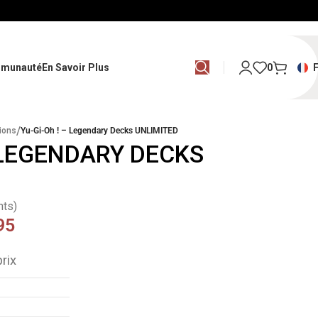
munauté
En Savoir Plus
0
/
tions
Yu-Gi-Oh ! – Legendary Decks UNLIMITED
– LEGENDARY DECKS
nts)
95
rix