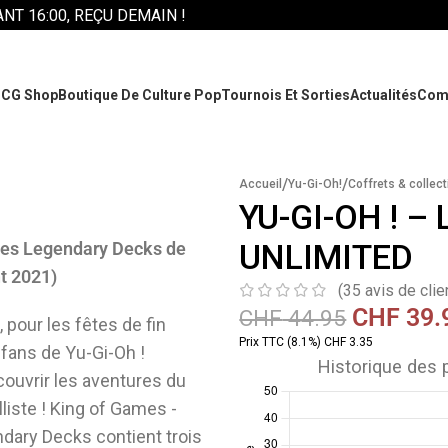
T 16:00, REÇU DEMAIN !
CG Shop
Boutique De Culture Pop
Tournois Et Sorties
Actualités
Com
/
/
Accueil
Yu-Gi-Oh!
Coffrets & collec
YU-GI-OH ! 
UNLIMITED
Les Legendary Decks de
nt 2021)
(
35
avis de clie
CHF
39.
CHF
44.95
 pour les fêtes de fin
Prix TTC (8.1%) CHF 3.35
 fans de Yu-Gi-Oh !
Historique des p
couvrir les aventures du
liste ! King of Games -
ndary Decks contient trois