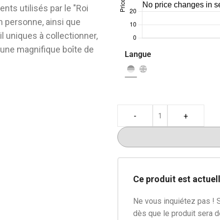
ents utilisés par le "Roi
n personne, ainsi que
l uniques à collectionner,
 une magnifique boîte de
Langue
 peuvent désormais
intrigues inoubliables du
-
+
 Duellistes et de Battle
es decks qui ont aidé Yugi
 rivaux, à libérer son
de l'emprise de Pégase, à
héritage du pharaon ou à
Ce produit est actuel
onde des plans
ques de Marik !
Ne vous inquiétez pas ! 
dès que le produit sera 