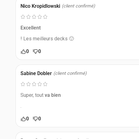
Nico Kropidlowski
(client confirmé)
Excellent
! Les meilleurs decks 🙂
0
0
Sabine Dobler
(client confirmé)
Super, tout
va bien
.
0
0