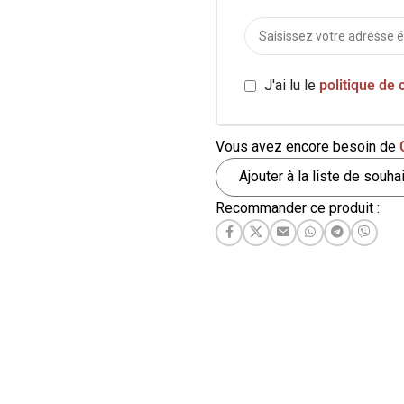
 bord de cartes
comme le Soldat Noir
 cinq parties d'Exodia,
J'ai lu le
politique de 
Valkyrion, le Guerrier
u l'édition "rouge" du
ing of Games - Yugi's
Vous avez encore besoin de
ecks est un point fort
Ajouter à la liste de souha
llistes nouveaux et
Recommander ce produit :
és.
e contient :
41 cartes
que Yugi a utilisé
ière saison de la série
iginale Yu-Gi-Oh !,