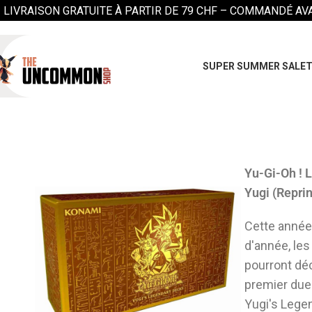
LIVRAISON GRATUITE À PARTIR DE 79 CHF –
COMMANDÉ AVAN
SUPER SUMMER SALE
T
Yu-Gi-Oh ! 
Yugi (Repri
Cette année,
d'année, les
pourront dé
premier duel
Yugi's Lege